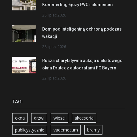
Kömmerling łączy PVC i aluminium
28 lipiec 2026
Dom pod inteligentną ochroną podczas
wakacji
28 lipiec 2026
Rusza charytatywna aukcja unikatowego
okna Drutex z autografami FC Bayern
22 lipiec 2026
TAGI
okna
drzwi
wiesci
akcesoria
publicystycznie
vademecum
bramy