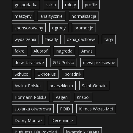
gospodarka
szklo
rolety
profile
maszyny
analitycznie
normalizacja
sponsorowany
ogrody
promocje
wydarzenia
fasady
okna_dachowe
targi
fakro
Aluprof
nagroda
Anwis
drzwi tarasowe
G-U Polska
drzwi przesuwne
Schüco
OknoPlus
poradnik
Awilux Polska
przeszklenia
Saint-Gobain
Hörmann Polska
Pagen
Krispol
stolarka otworowa
POiD
Klimas Wkręt-Met
Dobry Montaż
Deceuninck
Budujesz Dla Pokoleń
kwartalnik OKNO