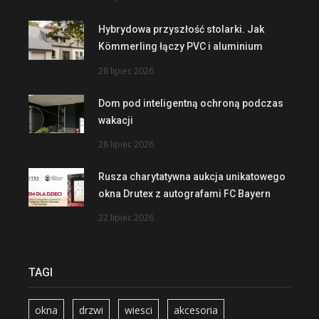
Hybrydowa przyszłość stolarki. Jak
Kömmerling łączy PVC i aluminium
28 lipiec 2026
Dom pod inteligentną ochroną podczas
wakacji
28 lipiec 2026
Rusza charytatywna aukcja unikatowego
okna Drutex z autografami FC Bayern
22 lipiec 2026
TAGI
okna
drzwi
wiesci
akcesoria