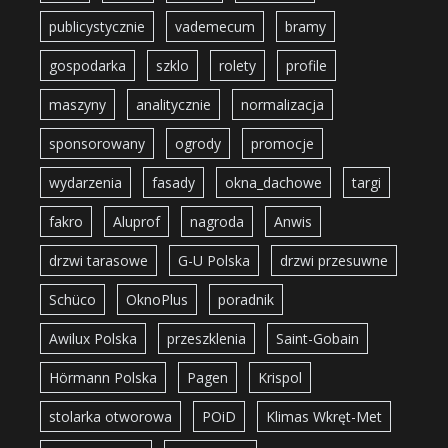
publicystycznie
vademecum
bramy
gospodarka
szklo
rolety
profile
maszyny
analitycznie
normalizacja
sponsorowany
ogrody
promocje
wydarzenia
fasady
okna_dachowe
targi
fakro
Aluprof
nagroda
Anwis
drzwi tarasowe
G-U Polska
drzwi przesuwne
Schüco
OknoPlus
poradnik
Awilux Polska
przeszklenia
Saint-Gobain
Hörmann Polska
Pagen
Krispol
stolarka otworowa
POiD
Klimas Wkręt-Met