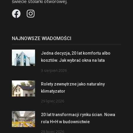
świecie stolarki otworowej.
NAJNOWSZE WIADOMOŚCI
Jedna decyzja, 20 lat komfortu albo
kosztów. Jak wybrać okna na lata
3 sierpień 2026
Rolety zewnętrzne jako naturalny
klimatyzator
29 lipiec 2026
20 lat transformacji rynku ścian. Nowa
rola H+H w budownictwie
28 lipiec 2026