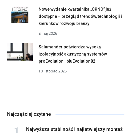
Nowe wydanie kwartalnika „OKNO” już
dostępne – przegląd trendów, technologii i
kierunków rozwoju branży
8 maj 2026
Salamander potwierdza wysoką
izolacyjność akustyczną systemów
proEvolution i bluEvolution82
10 listopad 2025
Najczęściej czytane
Najwyższa stabilność i najłatwiejszy montaż