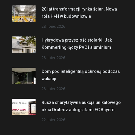
20 lat transformacji rynku ścian. Nowa
rola H+H w budownictwie
28 lipiec 2026
Hybrydowa przyszłość stolarki. Jak
Kömmerling łączy PVC i aluminium
28 lipiec 2026
Dom pod inteligentną ochroną podczas
wakacji
28 lipiec 2026
Rusza charytatywna aukcja unikatowego
okna Drutex z autografami FC Bayern
22 lipiec 2026