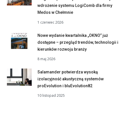
wdrożenie systemu LogiComb dla firmy
Medos w Chełmnie
1 czerwiec 2026
Nowe wydanie kwartalnika „OKNO” już
dostępne – przegląd trendów, technologii i
kierunków rozwoju branży
8 maj 2026
Salamander potwierdza wysoką
izolacyjność akustyczną systemów
proEvolution i bluEvolution82
10 listopad 2025