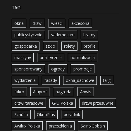
TAGI
okna
drzwi
wiesci
akcesoria
publicystycznie
vademecum
bramy
gospodarka
szklo
rolety
profile
maszyny
analitycznie
normalizacja
sponsorowany
ogrody
promocje
wydarzenia
fasady
okna_dachowe
targi
fakro
Aluprof
nagroda
Anwis
drzwi tarasowe
G-U Polska
drzwi przesuwne
Schüco
OknoPlus
poradnik
Awilux Polska
przeszklenia
Saint-Gobain