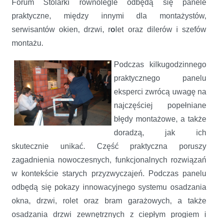
Forum Stolarki równolegle odbędą się panele
praktyczne, między innymi dla montażystów,
serwisantów okien, drzwi, r
o
let oraz dilerów i szefów
montażu.
Podczas kilkugodzinnego
praktycznego panelu
eksperci zwrócą uwagę na
najczęściej popełniane
błędy montażowe, a także
doradzą, jak ich
skutecznie unikać. Część praktyczna poruszy
zagadnienia nowoczesnych, funkcjonalnych rozwiązań
w kontekście starych przyzwyczajeń. Podczas panelu
odbędą się pokazy innowacyjnego systemu osadzania
okna, drzwi, rolet oraz bram garażowych, a także
osadzania drzwi zewnętrznych z ciepłym progiem i