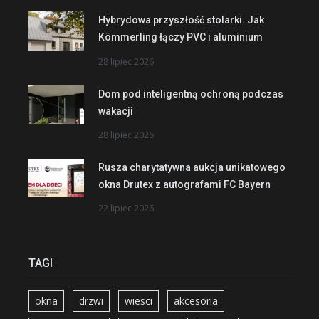
Hybrydowa przyszłość stolarki. Jak
Kömmerling łączy PVC i aluminium
28 lipiec 2026
Dom pod inteligentną ochroną podczas
wakacji
28 lipiec 2026
Rusza charytatywna aukcja unikatowego
okna Drutex z autografami FC Bayern
22 lipiec 2026
TAGI
okna
drzwi
wiesci
akcesoria