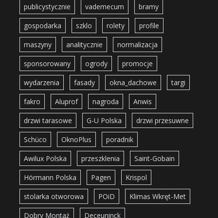
publicystycznie
vademecum
bramy
gospodarka
szklo
rolety
profile
maszyny
analitycznie
normalizacja
sponsorowany
ogrody
promocje
wydarzenia
fasady
okna_dachowe
targi
fakro
Aluprof
nagroda
Anwis
drzwi tarasowe
G-U Polska
drzwi przesuwne
Schüco
OknoPlus
poradnik
Awilux Polska
przeszklenia
Saint-Gobain
Hörmann Polska
Pagen
Krispol
stolarka otworowa
POiD
Klimas Wkręt-Met
Dobry Montaż
Deceuninck