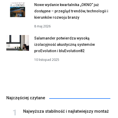
Nowe wydanie kwartalnika „OKNO” już
dostępne – przegląd trendów, technologii i
kierunków rozwoju branży
8 maj 2026
Salamander potwierdza wysoką
izolacyjność akustyczną systemów
proEvolution i bluEvolution82
10 listopad 2025
Najczęściej czytane
Najwyższa stabilność i najłatwiejszy montaż