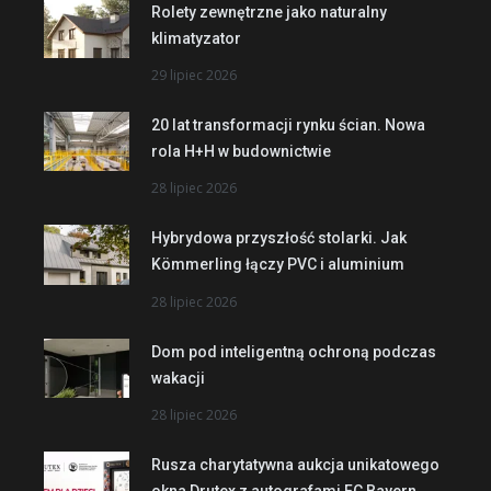
Rolety zewnętrzne jako naturalny
klimatyzator
29 lipiec 2026
20 lat transformacji rynku ścian. Nowa
rola H+H w budownictwie
28 lipiec 2026
Hybrydowa przyszłość stolarki. Jak
Kömmerling łączy PVC i aluminium
28 lipiec 2026
Dom pod inteligentną ochroną podczas
wakacji
28 lipiec 2026
Rusza charytatywna aukcja unikatowego
okna Drutex z autografami FC Bayern