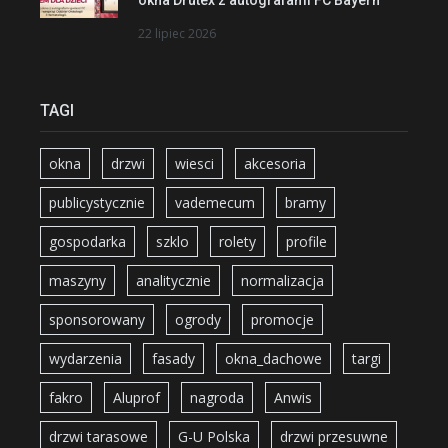
22 lipiec 2026
TAGI
okna
drzwi
wiesci
akcesoria
publicystycznie
vademecum
bramy
gospodarka
szklo
rolety
profile
maszyny
analitycznie
normalizacja
sponsorowany
ogrody
promocje
wydarzenia
fasady
okna_dachowe
targi
fakro
Aluprof
nagroda
Anwis
drzwi tarasowe
G-U Polska
drzwi przesuwne