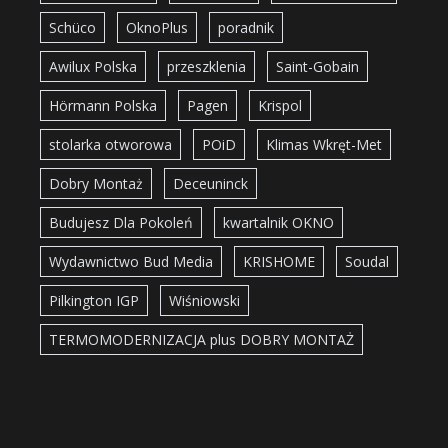
Schüco
OknoPlus
poradnik
Awilux Polska
przeszklenia
Saint-Gobain
Hörmann Polska
Pagen
Krispol
stolarka otworowa
POiD
Klimas Wkręt-Met
Dobry Montaż
Deceuninck
Budujesz Dla Pokoleń
kwartalnik OKNO
Wydawnictwo Bud Media
KRISHOME
Soudal
Pilkington IGP
Wiśniowski
TERMOMODERNIZACJA plus DOBRY MONTAŻ