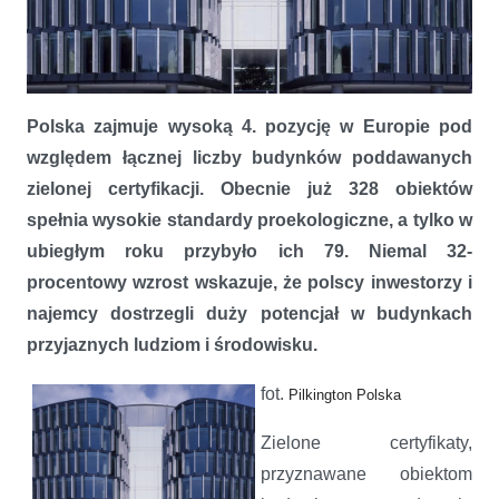
Polska zajmuje wysoką 4. pozycję w Europie pod
względem łącznej liczby budynków poddawanych
Zielone certyfikaty – standard nowoczesnego budownictwa w Polsce
zielonej certyfikacji. Obecnie już 328 obiektów
spełnia wysokie standardy proekologiczne, a tylko w
ubiegłym roku przybyło ich 79. Niemal 32-
procentowy wzrost wskazuje, że polscy inwestorzy i
najemcy dostrzegli duży potencjał w budynkach
przyjaznych ludziom i środowisku.
fot.
Pilkington Polska
Zielone certyfikaty,
przyznawane obiektom