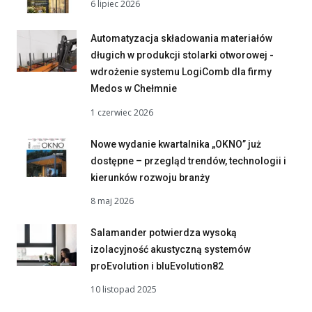
6 lipiec 2026
Automatyzacja składowania materiałów
długich w produkcji stolarki otworowej -
wdrożenie systemu LogiComb dla firmy
Medos w Chełmnie
1 czerwiec 2026
Nowe wydanie kwartalnika „OKNO” już
dostępne – przegląd trendów, technologii i
kierunków rozwoju branży
8 maj 2026
Salamander potwierdza wysoką
izolacyjność akustyczną systemów
proEvolution i bluEvolution82
10 listopad 2025