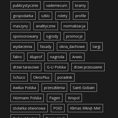
publicystycznie
vademecum
bramy
gospodarka
szklo
rolety
profile
maszyny
analitycznie
normalizacja
sponsorowany
ogrody
promocje
wydarzenia
fasady
okna_dachowe
targi
fakro
Aluprof
nagroda
Anwis
drzwi tarasowe
G-U Polska
drzwi przesuwne
Schüco
OknoPlus
poradnik
Awilux Polska
przeszklenia
Saint-Gobain
Hörmann Polska
Pagen
Krispol
stolarka otworowa
POiD
Klimas Wkręt-Met