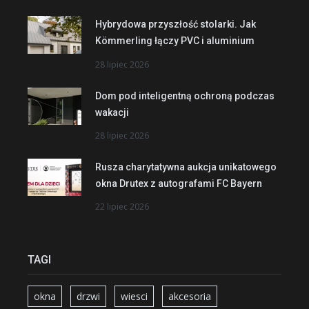
Hybrydowa przyszłość stolarki. Jak
Kömmerling łączy PVC i aluminium
28 lipiec 2026
Dom pod inteligentną ochroną podczas
wakacji
28 lipiec 2026
Rusza charytatywna aukcja unikatowego
okna Drutex z autografami FC Bayern
22 lipiec 2026
TAGI
okna
drzwi
wiesci
akcesoria