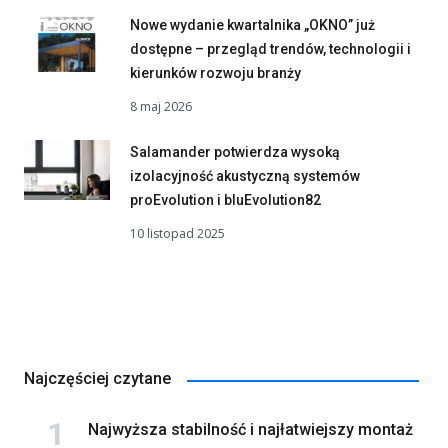
Nowe wydanie kwartalnika „OKNO” już
dostępne – przegląd trendów, technologii i
kierunków rozwoju branży
8 maj 2026
Salamander potwierdza wysoką
izolacyjność akustyczną systemów
proEvolution i bluEvolution82
10 listopad 2025
Najczęściej czytane
Najwyższa stabilność i najłatwiejszy montaż