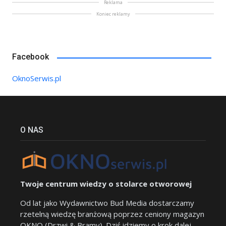
Reklama
Koniec reklamy
Facebook
OknoSerwis.pl
O NAS
Twoje centrum wiedzy o stolarce otworowej
Od lat jako Wydawnictwo Bud Media dostarczamy
rzetelną wiedzę branżową poprzez ceniony magazyn
OKNO (Drzwi & Bramy). Dziś idziemy o krok dalej.