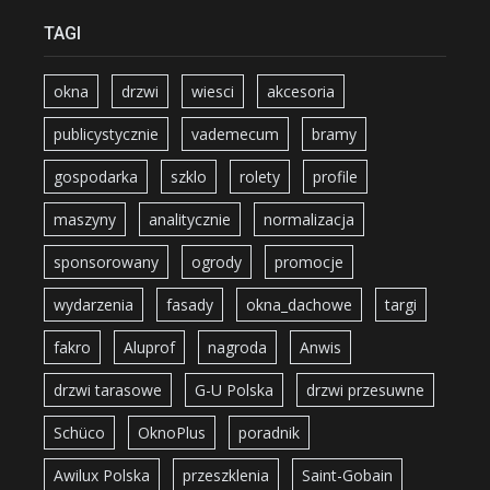
TAGI
okna
drzwi
wiesci
akcesoria
publicystycznie
vademecum
bramy
gospodarka
szklo
rolety
profile
maszyny
analitycznie
normalizacja
sponsorowany
ogrody
promocje
wydarzenia
fasady
okna_dachowe
targi
fakro
Aluprof
nagroda
Anwis
drzwi tarasowe
G-U Polska
drzwi przesuwne
Schüco
OknoPlus
poradnik
Awilux Polska
przeszklenia
Saint-Gobain