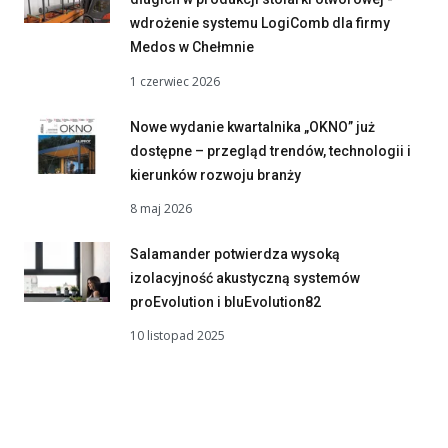
wdrożenie systemu LogiComb dla firmy
Medos w Chełmnie
1 czerwiec 2026
Nowe wydanie kwartalnika „OKNO” już
dostępne – przegląd trendów, technologii i
kierunków rozwoju branży
8 maj 2026
Salamander potwierdza wysoką
izolacyjność akustyczną systemów
proEvolution i bluEvolution82
10 listopad 2025