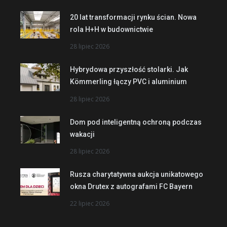
20 lat transformacji rynku ścian. Nowa
rola H+H w budownictwie
28 lipiec 2026
Hybrydowa przyszłość stolarki. Jak
Kömmerling łączy PVC i aluminium
28 lipiec 2026
Dom pod inteligentną ochroną podczas
wakacji
28 lipiec 2026
Rusza charytatywna aukcja unikatowego
okna Drutex z autografami FC Bayern
22 lipiec 2026