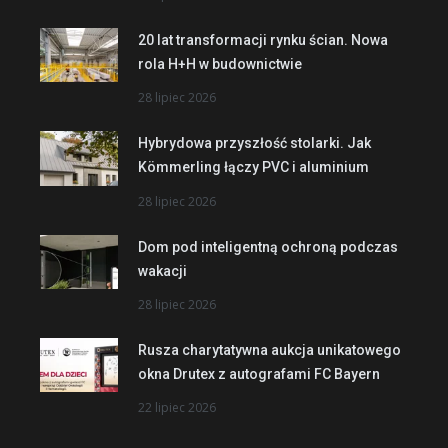
20 lat transformacji rynku ścian. Nowa
rola H+H w budownictwie
28 lipiec 2026
Hybrydowa przyszłość stolarki. Jak
Kömmerling łączy PVC i aluminium
28 lipiec 2026
Dom pod inteligentną ochroną podczas
wakacji
28 lipiec 2026
Rusza charytatywna aukcja unikatowego
okna Drutex z autografami FC Bayern
22 lipiec 2026