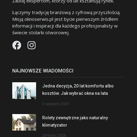
Zaufaj ekspertom, którzy od lat kształtują rynek.
Łączymy tradycję branżową z cyfrową przyszłością.
Misją oknoserwis.pl jest bycie pierwszym źródłem
informacji i inspiracji dla każdego profesjonalisty w
świecie stolarki otworowej.
NAJNOWSZE WIADOMOŚCI
Jedna decyzja, 20 lat komfortu albo
kosztów. Jak wybrać okna na lata
3 sierpień 2026
Rolety zewnętrzne jako naturalny
klimatyzator
29 lipiec 2026