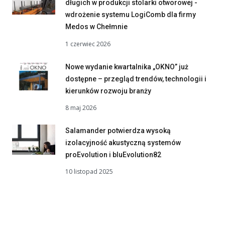
długich w produkcji stolarki otworowej -
wdrożenie systemu LogiComb dla firmy
Medos w Chełmnie
1 czerwiec 2026
Nowe wydanie kwartalnika „OKNO” już
dostępne – przegląd trendów, technologii i
kierunków rozwoju branży
8 maj 2026
Salamander potwierdza wysoką
izolacyjność akustyczną systemów
proEvolution i bluEvolution82
10 listopad 2025