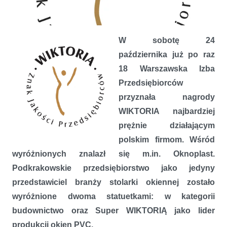
W sobotę 24
października już po raz
18 Warszawska Izba
Przedsiębiorców
przyznała nagrody
Oknoplast zdobywcą aż dwóch statuetek WIKTORIA
WIKTORIA najbardziej
prężnie działającym
polskim firmom. Wśród
wyróżnionych znalazł się m.in. Oknoplast.
Podkrakowskie przedsiębiorstwo jako jedyny
przedstawiciel branży stolarki okiennej zostało
wyróżnione dwoma statuetkami: w kategorii
budownictwo oraz Super WIKTORIĄ jako lider
produkcji okien PVC.