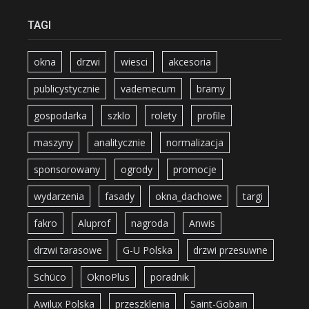
TAGI
okna
drzwi
wiesci
akcesoria
publicystycznie
vademecum
bramy
gospodarka
szklo
rolety
profile
maszyny
analitycznie
normalizacja
sponsorowany
ogrody
promocje
wydarzenia
fasady
okna_dachowe
targi
fakro
Aluprof
nagroda
Anwis
drzwi tarasowe
G-U Polska
drzwi przesuwne
Schüco
OknoPlus
poradnik
Awilux Polska
przeszklenia
Saint-Gobain