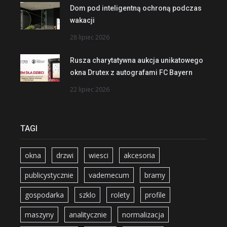
Dom pod inteligentną ochroną podczas
wakacji
28 lipiec 2026
Rusza charytatywna aukcja unikatowego
okna Drutex z autografami FC Bayern
22 lipiec 2026
TAGI
okna
drzwi
wiesci
akcesoria
publicystycznie
vademecum
bramy
gospodarka
szklo
rolety
profile
maszyny
analitycznie
normalizacja