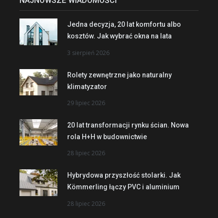
NAJNOWSZE WIADOMOŚCI
Jedna decyzja, 20 lat komfortu albo
kosztów. Jak wybrać okna na lata
3 sierpień 2026
Rolety zewnętrzne jako naturalny
klimatyzator
29 lipiec 2026
20 lat transformacji rynku ścian. Nowa
rola H+H w budownictwie
28 lipiec 2026
Hybrydowa przyszłość stolarki. Jak
Kömmerling łączy PVC i aluminium
28 lipiec 2026