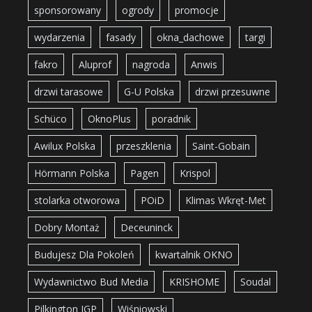
sponsorowany
ogrody
promocje
wydarzenia
fasady
okna_dachowe
targi
fakro
Aluprof
nagroda
Anwis
drzwi tarasowe
G-U Polska
drzwi przesuwne
Schüco
OknoPlus
poradnik
Awilux Polska
przeszklenia
Saint-Gobain
Hörmann Polska
Pagen
Krispol
stolarka otworowa
POiD
Klimas Wkręt-Met
Dobry Montaż
Deceuninck
Budujesz Dla Pokoleń
kwartalnik OKNO
Wydawnictwo Bud Media
KRISHOME
Soudal
Pilkington IGP
Wiśniowski