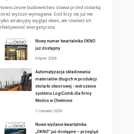
Nowoczesne budownictwo stawia przed stolarką
coraz wyższe wymagania. Dziś liczy się już nie
tylko atrakcyjny wygląd okien, ale również ich
efektywność energetyczna
Nowy numer kwartalnika OKNO
już dostępny.
6 lipiec 2026
Automatyzacja składowania
materiałów długich w produkcji
stolarki otworowej - wdrożenie
systemu LogiComb dla firmy
Medos w Chełmnie
1 czerwiec 2026
Nowe wydanie kwartalnika
„OKNO” już dostępne – przegląd