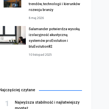
trendów, technologii i kierunków
rozwoju branży
8 maj 2026
Salamander potwierdza wysoką
izolacyjność akustyczną
systemów proEvolution i
bluEvolution82
10 listopad 2025
Najczęściej czytane
Najwyższa stabilność i najłatwiejszy
montaż