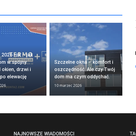
 2026 rok – jak
dom w spójny
Szczelne okna – komfort i
Je
 okien, drzwi i
oszczędność. Ale czy Twój
św
 po elewację
dom ma czym oddychać.
do
026
10 marzec 2026
16 
NAJNOWSZE WIADOMOŚCI
TA