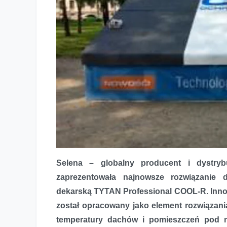
Selena – globalny producent i dystry
zaprezentowała najnowsze rozwiązanie d
TYTAN Professional COOL-R rewolucją na światowym ry
dekarską TYTAN Professional COOL-R. Inno
został opracowany jako element rozwiązani
temperatury dachów i pomieszczeń pod ni