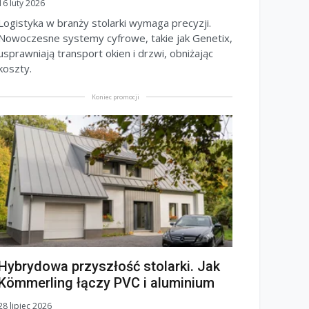
16 luty 2026
Logistyka w branży stolarki wymaga precyzji.
Nowoczesne systemy cyfrowe, takie jak Genetix,
usprawniają transport okien i drzwi, obniżając
koszty.
Koniec promocji
Hybrydowa przyszłość stolarki. Jak
Kömmerling łączy PVC i aluminium
28 lipiec 2026