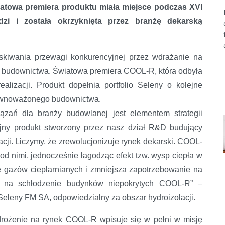
iatowa premiera produktu miała miejsce podczas XVI
i i została okrzyknięta przez branżę dekarską
yskiwania przewagi konkurencyjnej przez wdrażanie na
a budownictwa. Światowa premiera COOL-R, która odbyła
alizacji. Produkt dopełnia portfolio Seleny o kolejne
równoważonego budownictwa.
ązań dla branży budowlanej jest elementem strategii
jny produkt stworzony przez nasz dział R&D budujący
ji. Liczymy, że zrewolucjonizuje rynek dekarski. COOL-
d nimi, jednocześnie łagodząc efekt tzw. wysp ciepła w
ę gazów cieplarnianych i zmniejsza zapotrzebowanie na
aby na schłodzenie budynków niepokrytych COOL-R” –
eleny FM SA, odpowiedzialny za obszar hydroizolacji.
rożenie na rynek COOL-R wpisuje się w pełni w misję