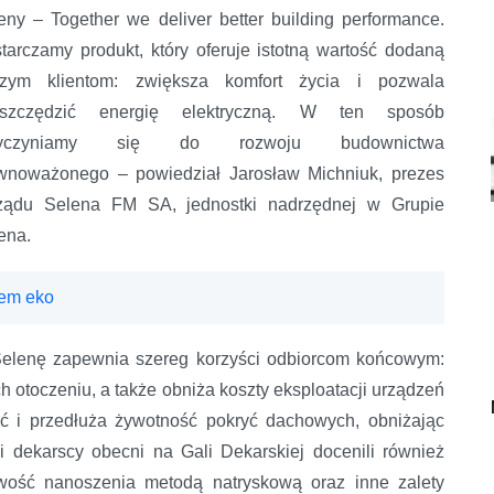
eny – Together we deliver better building performance.
tarczamy produkt, który oferuje istotną wartość dodaną
zym klientom: zwiększa komfort życia i pozwala
oszczędzić energię elektryczną. W ten sposób
zyczyniamy się do rozwoju budownictwa
wnoważonego – powiedział Jarosław Michniuk, prezes
ządu Selena FM SA, jednostki nadrzędnej w Grupie
ena.
tem eko
Selenę zapewnia szereg korzyści odbiorcom końcowym:
 otoczeniu, a także obniża koszty eksploatacji urządzeń
ość i przedłuża żywotność pokryć dachowych, obniżając
i dekarscy obecni na Gali Dekarskiej docenili również
ość nanoszenia metodą natryskową oraz inne zalety