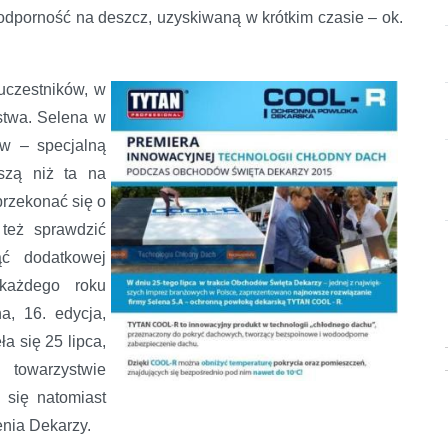
ą odporność na deszcz, uzyskiwaną w krótkim czasie – ok.
uczestników, w
stwa. Selena w
ów – specjalną
ższą niż ta na
przekonać się o
 też sprawdzić
ąć dodatkowej
każdego roku
, 16. edycja,
a się 25 lipca,
towarzystwie
 się natomiast
enia Dekarzy.