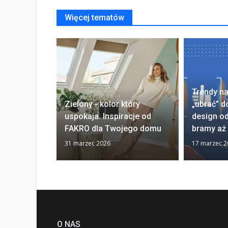
Więcej tematów
Trendy na
Zielony - kolor który
„ubrać” 
uspokaja. Inspiracje od
design od
FAKRO dla Twojego domu
bramy aż
31 marzec 2026
17 marzec 2
O NAS