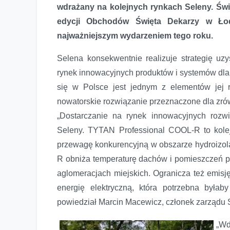
wdrażany na kolejnych rynkach Seleny. Św
edycji Obchodów Święta Dekarzy w Łodz
najważniejszym wydarzeniem tego roku.
Selena konsekwentnie realizuje strategię uz
rynek innowacyjnych produktów i systemów dl
się w Polsce jest jednym z elementów jej re
nowatorskie rozwiązanie przeznaczone dla z
„Dostarczanie na rynek innowacyjnych rozwi
Seleny. TYTAN Professional COOL-R to kole
przewagę konkurencyjną w obszarze hydroizolac
R obniża temperaturę dachów i pomieszczeń po
aglomeracjach miejskich. Ogranicza też emisj
energię elektryczną, która potrzebna był
powiedział Marcin Macewicz, członek zarządu S
„Wd