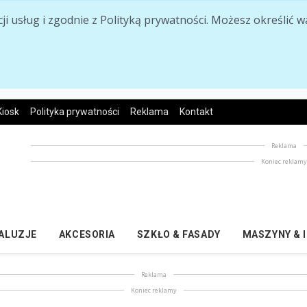
acji usług i zgodnie z Polityką prywatności. Możesz określi
Kiosk
Polityka prywatności
Reklama
Kontakt
Reklama
Koniec reklam
ŻALUZJE
AKCESORIA
SZKŁO & FASADY
MASZYNY & 
Reklama
Koniec reklamy