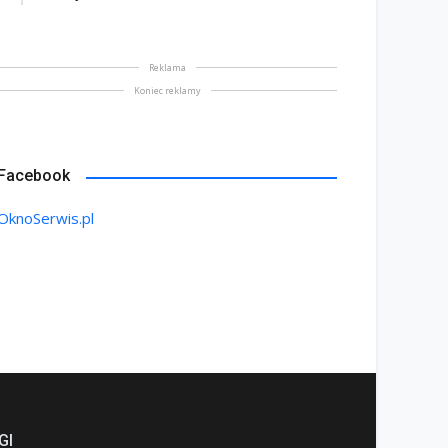
Reklama
Koniec reklamy
Facebook
sień bez chandry – ruch i
Sposób na oszczędność.
OknoSerwis.pl
iatło kluczem do
Jak obniżyć koszty
brego samopoczucia
ogrzewania domu
wrzesień 2025
8 wrzesień 2025
GI