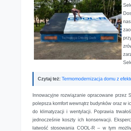
Sel
Dos
nas
za
pr
zró
zar
Sel
Czytaj też:
Termomodernizacja domu z efek
Innowacyjne rozwiązanie opracowane przez 
polepsza komfort wewnątrz budynków oraz w ich
do klimatyzacji i wentylacji. Poprawia trwał
jednocześnie koszty ich konserwacji. Eksperc
łatwość stosowania COOL-R – w tym możliw