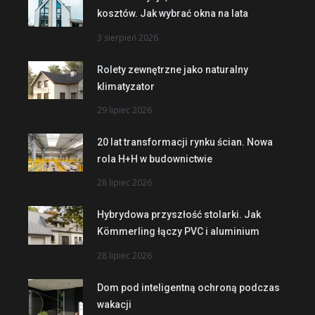
kosztów. Jak wybrać okna na lata
3 sierpień 2026
Rolety zewnętrzne jako naturalny
klimatyzator
29 lipiec 2026
20 lat transformacji rynku ścian. Nowa
rola H+H w budownictwie
28 lipiec 2026
Hybrydowa przyszłość stolarki. Jak
Kömmerling łączy PVC i aluminium
28 lipiec 2026
Dom pod inteligentną ochroną podczas
wakacji