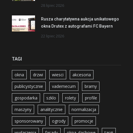
28 lipiec 2026
Rusza charytatywna aukcja unikatowego
okna Drutex z autografami FC Bayern
22 lipiec 2026
TAGI
okna
drzwi
wiesci
akcesoria
publicystycznie
vademecum
bramy
gospodarka
szklo
rolety
profile
maszyny
analitycznie
normalizacja
sponsorowany
ogrody
promocje
wydarzenia
fasady
okna_dachowe
targi