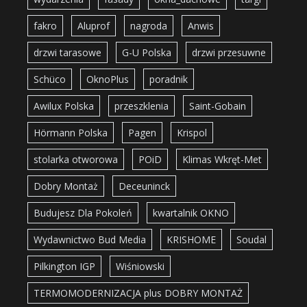
fakro
Aluprof
nagroda
Anwis
drzwi tarasowe
G-U Polska
drzwi przesuwne
Schüco
OknoPlus
poradnik
Awilux Polska
przeszklenia
Saint-Gobain
Hörmann Polska
Pagen
Krispol
stolarka otworowa
POiD
Klimas Wkręt-Met
Dobry Montaż
Deceuninck
Budujesz Dla Pokoleń
kwartalnik OKNO
Wydawnictwo Bud Media
KRISHOME
Soudal
Pilkington IGP
Wiśniowski
TERMOMODERNIZACJA plus DOBRY MONTAŻ