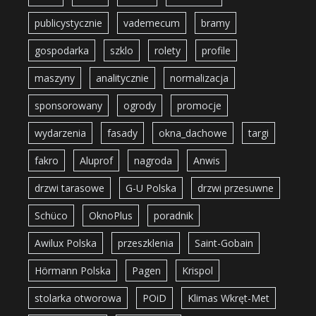
publicystycznie
vademecum
bramy
gospodarka
szklo
rolety
profile
maszyny
analitycznie
normalizacja
sponsorowany
ogrody
promocje
wydarzenia
fasady
okna_dachowe
targi
fakro
Aluprof
nagroda
Anwis
drzwi tarasowe
G-U Polska
drzwi przesuwne
Schüco
OknoPlus
poradnik
Awilux Polska
przeszklenia
Saint-Gobain
Hörmann Polska
Pagen
Krispol
stolarka otworowa
POiD
Klimas Wkręt-Met