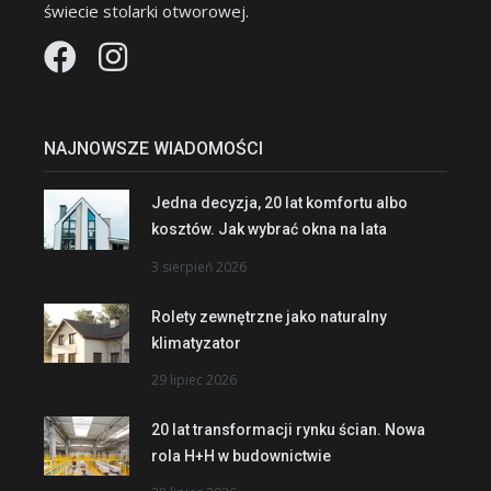
świecie stolarki otworowej.
NAJNOWSZE WIADOMOŚCI
Jedna decyzja, 20 lat komfortu albo
kosztów. Jak wybrać okna na lata
3 sierpień 2026
Rolety zewnętrzne jako naturalny
klimatyzator
29 lipiec 2026
20 lat transformacji rynku ścian. Nowa
rola H+H w budownictwie