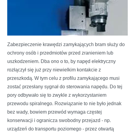
Zabezpieczenie krawędzi zamykających bram służy do
ochrony osób i przedmiotów przed zranieniem lub
uszkodzeniem. Dba ono o to, by napęd elektryczny
rozłączył się już przy niewielkim kontakcie z
przeszkodą. W tym celu z profilu zamykającego musi
zostać przesłany sygnał do sterowania napędu. Do tej
pory odbywało się to zwykle z wykorzystaniem
Bramy szybkobieżne SoftEdge: bezprzewodowy przekaz impulsów
przewodu spiralnego. Rozwiązanie to nie było jednak
podczerwienią eliminuje okablowanie
bez wady, bowiem przewód wymaga częstej
konserwacji i ogranicza swobodny przejazd - np.
urządzeń do transportu poziomego - przez otwartą