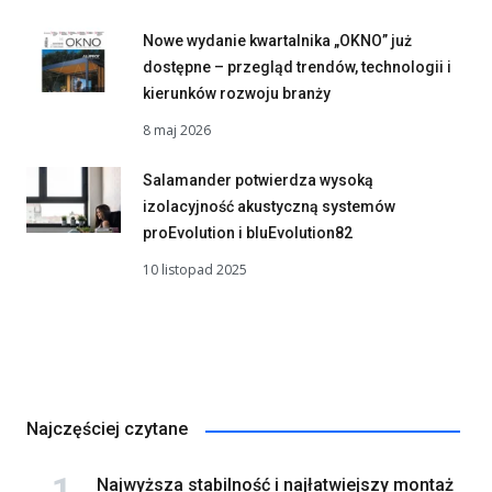
Nowe wydanie kwartalnika „OKNO” już
dostępne – przegląd trendów, technologii i
kierunków rozwoju branży
8 maj 2026
Salamander potwierdza wysoką
izolacyjność akustyczną systemów
proEvolution i bluEvolution82
10 listopad 2025
Najczęściej czytane
Najwyższa stabilność i najłatwiejszy montaż