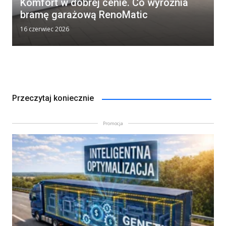
Komfort w dobrej cenie. Co wyróżnia
bramę garażową RenoMatic
16 czerwiec 2026
Przeczytaj koniecznie
Promocja