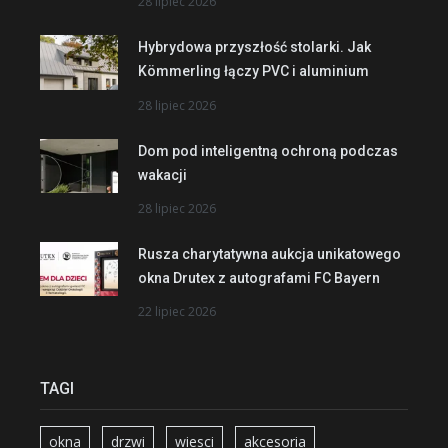
28 lipiec 2026
Hybrydowa przyszłość stolarki. Jak
Kömmerling łączy PVC i aluminium
28 lipiec 2026
Dom pod inteligentną ochroną podczas
wakacji
28 lipiec 2026
Rusza charytatywna aukcja unikatowego
okna Drutex z autografami FC Bayern
22 lipiec 2026
TAGI
okna
drzwi
wiesci
akcesoria