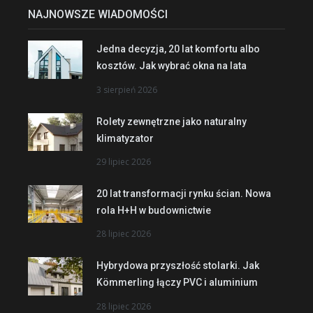
NAJNOWSZE WIADOMOŚCI
Jedna decyzja, 20 lat komfortu albo
kosztów. Jak wybrać okna na lata
3 sierpień 2026
Rolety zewnętrzne jako naturalny
klimatyzator
29 lipiec 2026
20 lat transformacji rynku ścian. Nowa
rola H+H w budownictwie
28 lipiec 2026
Hybrydowa przyszłość stolarki. Jak
Kömmerling łączy PVC i aluminium
28 lipiec 2026