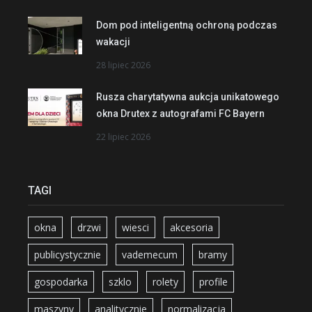
Dom pod inteligentną ochroną podczas
wakacji
28 lipiec 2026
Rusza charytatywna aukcja unikatowego
okna Drutex z autografami FC Bayern
22 lipiec 2026
TAGI
okna
drzwi
wiesci
akcesoria
publicystycznie
vademecum
bramy
gospodarka
szklo
rolety
profile
maszyny
analitycznie
normalizacja