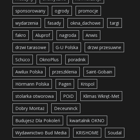
sponsorowany
ogrody
promocje
wydarzenia
fasady
okna_dachowe
targi
fakro
Aluprof
nagroda
Anwis
drzwi tarasowe
G-U Polska
drzwi przesuwne
Schüco
OknoPlus
poradnik
Awilux Polska
przeszklenia
Saint-Gobain
Hörmann Polska
Pagen
Krispol
stolarka otworowa
POiD
Klimas Wkręt-Met
Dobry Montaż
Deceuninck
Budujesz Dla Pokoleń
kwartalnik OKNO
Wydawnictwo Bud Media
KRISHOME
Soudal