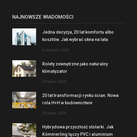
NAJNOWSZE WIADOMOŚCI
Jedna decyzja, 20 lat komfortu albo
kosztów. Jak wybrać okna na lata
3 sierpień 2026
Rolety zewnętrzne jako naturalny
klimatyzator
29 lipiec 2026
20 lat transformacji rynku ścian. Nowa
rola H+H w budownictwie
28 lipiec 2026
Hybrydowa przyszłość stolarki. Jak
Kömmerling łączy PVC i aluminium