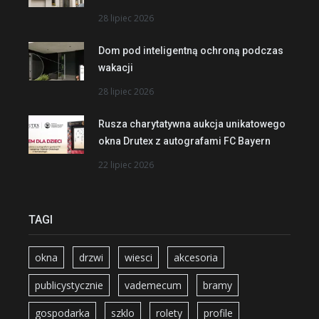
28 lipiec 2026
Dom pod inteligentną ochroną podczas
wakacji
28 lipiec 2026
Rusza charytatywna aukcja unikatowego
okna Drutex z autografami FC Bayern
22 lipiec 2026
TAGI
okna
drzwi
wiesci
akcesoria
publicystycznie
vademecum
bramy
gospodarka
szklo
rolety
profile