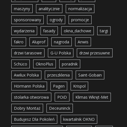
maszyny
analitycznie
normalizacja
sponsorowany
ogrody
promocje
wydarzenia
fasady
okna_dachowe
targi
fakro
Aluprof
nagroda
Anwis
drzwi tarasowe
G-U Polska
drzwi przesuwne
Schüco
OknoPlus
poradnik
Awilux Polska
przeszklenia
Saint-Gobain
Hörmann Polska
Pagen
Krispol
stolarka otworowa
POiD
Klimas Wkręt-Met
Dobry Montaż
Deceuninck
Budujesz Dla Pokoleń
kwartalnik OKNO