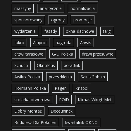
maszyny
analitycznie
normalizacja
sponsorowany
ogrody
promocje
wydarzenia
fasady
okna_dachowe
targi
fakro
Aluprof
nagroda
Anwis
drzwi tarasowe
G-U Polska
drzwi przesuwne
Schüco
OknoPlus
poradnik
Awilux Polska
przeszklenia
Saint-Gobain
Hörmann Polska
Pagen
Krispol
stolarka otworowa
POiD
Klimas Wkręt-Met
Dobry Montaż
Deceuninck
Budujesz Dla Pokoleń
kwartalnik OKNO