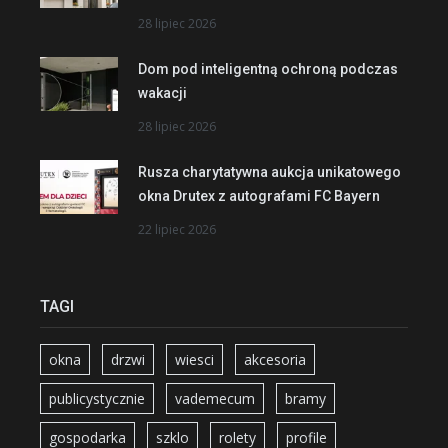
28 lipiec 2026
Dom pod inteligentną ochroną podczas
wakacji
28 lipiec 2026
Rusza charytatywna aukcja unikatowego
okna Drutex z autografami FC Bayern
22 lipiec 2026
TAGI
okna
drzwi
wiesci
akcesoria
publicystycznie
vademecum
bramy
gospodarka
szklo
rolety
profile