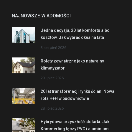
NAJNOWSZE WIADOMOŚCI
Jedna decyzja, 20 lat komfortu albo
kosztów. Jak wybrać okna na lata
3 sierpień 2026
Rolety zewnętrzne jako naturalny
klimatyzator
29 lipiec 2026
20 lat transformacji rynku ścian. Nowa
rola H+H w budownictwie
28 lipiec 2026
Hybrydowa przyszłość stolarki. Jak
Kömmerling łączy PVC i aluminium