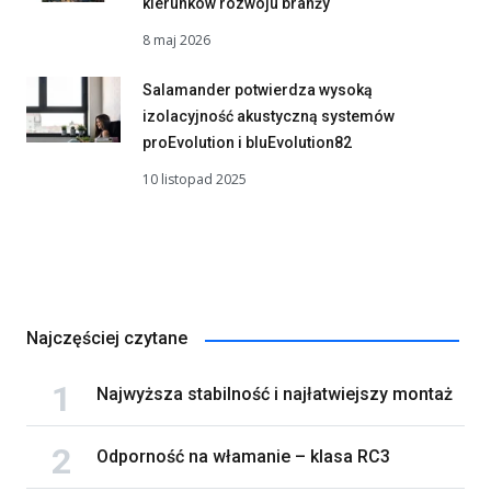
kierunków rozwoju branży
8 maj 2026
Salamander potwierdza wysoką
izolacyjność akustyczną systemów
proEvolution i bluEvolution82
10 listopad 2025
Najczęściej czytane
Najwyższa stabilność i najłatwiejszy montaż
Odporność na włamanie – klasa RC3