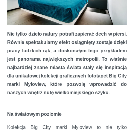
W krainie drapaczy chmur – kolekcja Big City marki Myloview
Nie tylko dzieło natury potrafi zapierać dech w piersi.
Równie spektakularny efekt osiągnięty zostaje dzięki
pracy ludzkich rąk, a doskonałym tego przykładem
jest panorama największych metropolii. To właśnie
najbardziej znane miasta świata stały się inspiracją
dla unikatowej kolekcji graficznych fototapet Big City
marki Myloview, które pozwolą wprowadzić do
naszych wnętrz nutę wielkomiejskiego szyku.
Na światowym poziomie
Kolekcja Big City marki Myloview to nie tylko