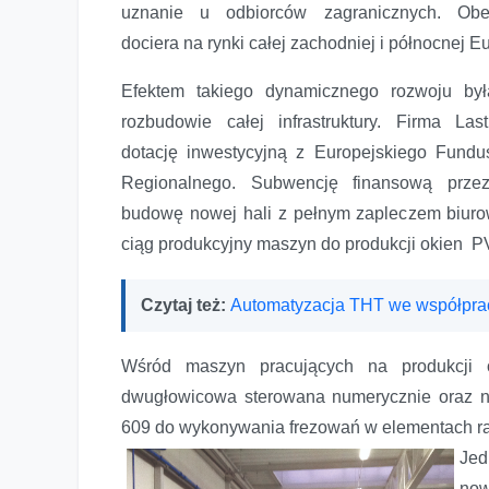
uznanie u odbiorców zagranicznych. Obec
dociera na rynki całej zachodniej i północnej E
Efektem takiego dynamicznego rozwoju by
rozbudowie całej infrastruktury. Firma Last
dotację inwestycyjną z Europejskiego Fund
Regionalnego. Subwencję finansową prze
budowę nowej hali z pełnym zapleczem biur
ciąg produkcyjny maszyn do produkcji okien P
Czytaj też:
Automatyzacja THT we współprac
Wśród maszyn pracujących na produkcji o
dwugłowicowa sterowana numerycznie oraz n
609 do wykonywania frezowań w elementach ram
Jed
now