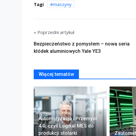
Tagi
maszyny
« Poprzedni artykuł
Bezpieczeństwo z pomysłem – nowa seria
kłódek aluminiowych Yale YE3
Więcej tematów
Automatyzacja i Przemysł
4.0, czyli Logikal MES do
produkcji stolarki
Zautoma