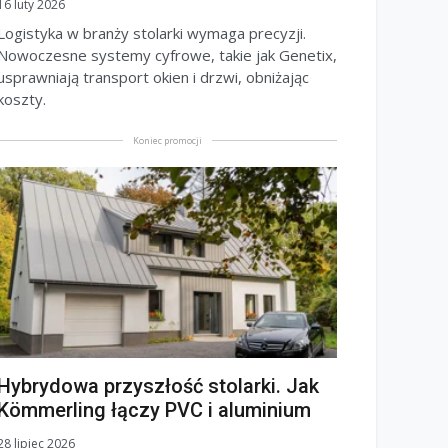
16 luty 2026
Logistyka w branży stolarki wymaga precyzji.
Nowoczesne systemy cyfrowe, takie jak Genetix,
usprawniają transport okien i drzwi, obniżając
koszty.
Koniec promocji
Hybrydowa przyszłość stolarki. Jak
Kömmerling łączy PVC i aluminium
28 lipiec 2026