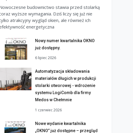
Nowoczesne budownictwo stawia przed stolarką
coraz wyższe wymagania. Dziś liczy się już nie
tylko atrakcyjny wygląd okien, ale również ich
efektywność energetyczna
Nowy numer kwartalnika OKNO
już dostępny.
6 lipiec 2026
Automatyzacja składowania
materiałów długich w produkcji
stolarki otworowej - wdrożenie
systemu LogiComb dla firmy
Medos w Chełmnie
1 czerwiec 2026
Nowe wydanie kwartalnika
„OKNO” już dostępne – przegląd