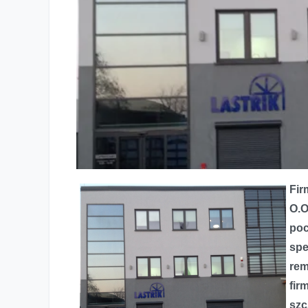
Fi
O.O
poc
spe
rem
fir
szc