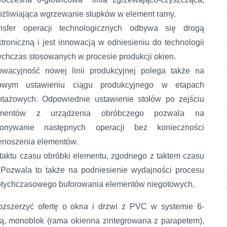
żliwiająca wgrzewanie słupków w element ramy.
nsfer operacji technologicznych odbywa się drogą
ktroniczną i jest innowacją w odniesieniu do technologii
ychczas stosowanych w procesie produkcji okien.
owacyjność nowej linii produkcyjnej polega także na
iowym ustawieniu ciągu produkcyjnego w etapach
tażowych. Odpowiednie ustawienie stołów po zejściu
ementów z urządzenia obróbczego pozwala na
onywanie następnych operacji bez konieczności
enoszenia elementów.
taktu czasu obróbki elementu, zgodnego z taktem czasu
 Pozwala to także na podniesienie wydajności procesu
otychczasowego buforowania elementów niegotowych.
rozszerzyć ofertę o okna i drzwi z PVC w systemie 6-
ą, monoblok (rama okienna zintegrowana z parapetem),