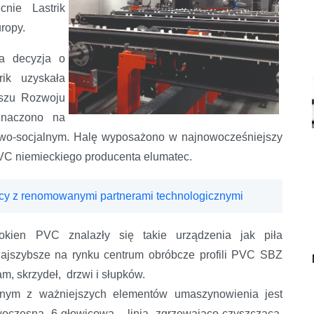
nie Lastrik
uropy.
ła decyzja o
rik uzyskała
uszu Rozwoju
znaczono na
owo-socjalnym. Halę wyposażono w najnowocześniejszy
VC niemieckiego producenta elumatec.
y z renomowanymi partnerami technologicznymi
kien PVC znalazły się takie urządzenia jak piła
ajszybsze na rynku centrum obróbcze profili PVC SBZ
, skrzydeł, drzwi i słupków.
nym z ważniejszych elementów umaszynowienia jest
oczesna 6-głowicowa linia zgrzewająco-czyszcząca,