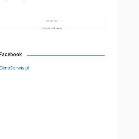
Reklama
Koniec reklamy
Facebook
OknoSerwis.pl
GEN finalizuje zakup LMT
Centrum tnąco-obróbcze
 i zwiększa moce
SCHIRMER – TANDEM w
odukcyjne w segmencie
parku maszynowym firmy