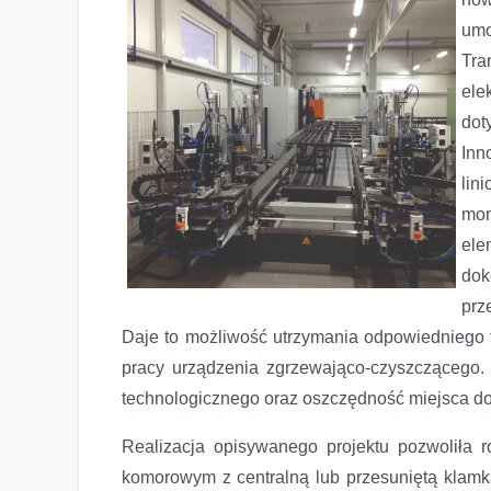
umo
Tra
ele
dot
Inn
lin
mon
el
dok
prz
Daje to możliwość utrzymania odpowiedniego 
pracy urządzenia zgrzewająco-czyszczącego.
technologicznego oraz oszczędność miejsca d
Realizacja opisywanego projektu pozwoliła 
komorowym z centralną lub przesuniętą klamk