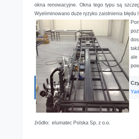
okna renowacyjne. Okna tego typu są szczeg
Wyeliminowano duże ryzyko zaistnienia błędu 
Pon
poz
dos
tak
ale
pow
Czy
Yar
źródło: elumatec Polska Sp. z o.o.