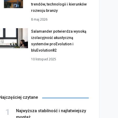
trendów, technologii i kierunków
rozwoju branży
8 maj 2026
Salamander potwierdza wysoką
izolacyjność akustyczną
systemów proEvolution i
bluEvolution82
10 listopad 2025
Najczęściej czytane
Najwyższa stabilność i najłatwiejszy
montaż