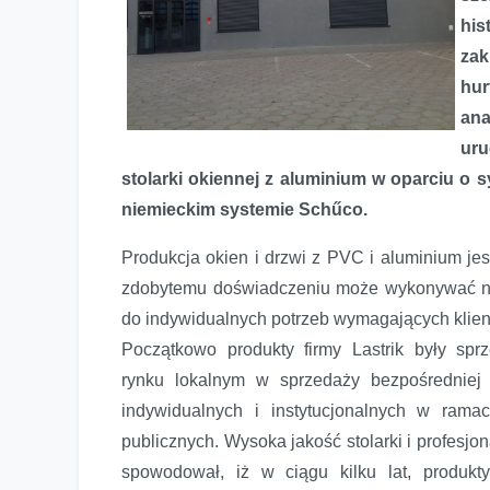
his
za
Nowe okno na świat w firmie Lastrik
hur
ana
uru
stolarki okiennej z aluminium w oparciu o 
niemieckim systemie Schűco.
Produkcja okien i drzwi z PVC i aluminium jes
zdobytemu doświadczeniu może wykonywać na
do indywidualnych potrzeb wymagających klient
Początkowo produkty firmy Lastrik były sp
rynku lokalnym w sprzedaży bezpośredniej 
indywidualnych i instytucjonalnych w ram
publicznych. Wysoka jakość stolarki i profesjon
spowodował, iż w ciągu kilku lat, produkty