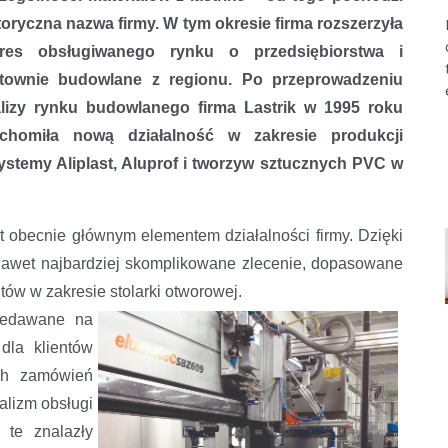
toryczna nazwa firmy. W tym okresie firma rozszerzyła
kres obsługiwanego rynku o przedsiębiorstwa i
townie budowlane z regionu. Po przeprowadzeniu
lizy rynku budowlanego firma Lastrik w 1995 roku
chomiła nową działalność w zakresie produkcji
systemy Aliplast, Aluprof i tworzyw sztucznych PVC w
t obecnie głównym elementem działalności firmy. Dzięki
wet najbardziej skomplikowane zlecenie, dopasowane
ów w zakresie stolarki otworowej.
rzedawane na
dla klientów
ach zamówień
alizm obsługi
 te znalazły