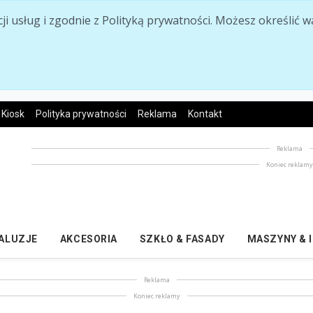
acji usług i zgodnie z Polityką prywatności. Możesz określi
Kiosk
Polityka prywatności
Reklama
Kontakt
Reklama
Koniec reklam
ŻALUZJE
AKCESORIA
SZKŁO & FASADY
MASZYNY & 
Reklama
Koniec reklamy