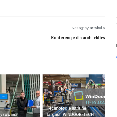
Następny artykuł »
Konferencje dla architektów
PA
Technologie jutra na
65
tyzowana
targach WINDOOR-TECH
pr