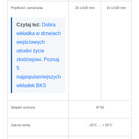
Prędkość zamykania
20 s/100 mm
15 s/100 mm
Czytaj też:
Dobra
wkładka w drzwiach
wejściowych
utrudni życie
złodziejowi. Poznaj
5
najpopularniejszych
wkładek BKS
Stopień ochrony
IP 50
Zakres temp.
- 25°C … + 55°C