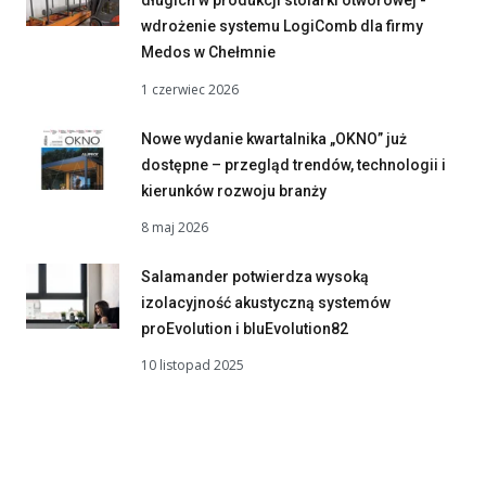
długich w produkcji stolarki otworowej -
wdrożenie systemu LogiComb dla firmy
Medos w Chełmnie
1 czerwiec 2026
Nowe wydanie kwartalnika „OKNO” już
dostępne – przegląd trendów, technologii i
kierunków rozwoju branży
8 maj 2026
Salamander potwierdza wysoką
izolacyjność akustyczną systemów
proEvolution i bluEvolution82
10 listopad 2025