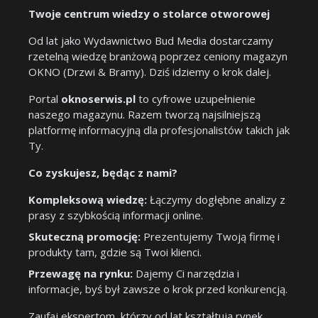
Twoje centrum wiedzy o stolarce otworowej
Od lat jako Wydawnictwo Bud Media dostarczamy
rzetelną wiedzę branżową poprzez ceniony magazyn
OKNO (Drzwi & Bramy). Dziś idziemy o krok dalej.
Portal
oknoserwis.pl
to cyfrowe uzupełnienie
naszego magazynu. Razem tworzą najsilniejszą
platformę informacyjną dla profesjonalistów takich jak
Ty.
Co zyskujesz, będąc z nami?
Kompleksową wiedzę:
Łączymy dogłębne analizy z
prasy z szybkością informacji online.
Skuteczną promocję:
Prezentujemy Twoją firmę i
produkty tam, gdzie są Twoi klienci.
Przewagę na rynku:
Dajemy Ci narzędzia i
informacje, byś był zawsze o krok przed konkurencją.
Zaufaj ekspertom, którzy od lat kształtują rynek.