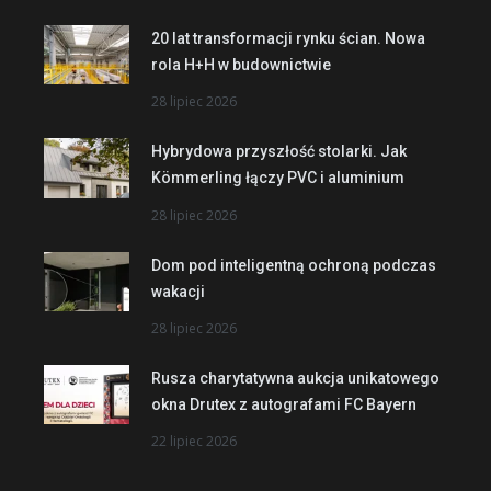
20 lat transformacji rynku ścian. Nowa
rola H+H w budownictwie
28 lipiec 2026
Hybrydowa przyszłość stolarki. Jak
Kömmerling łączy PVC i aluminium
28 lipiec 2026
Dom pod inteligentną ochroną podczas
wakacji
28 lipiec 2026
Rusza charytatywna aukcja unikatowego
okna Drutex z autografami FC Bayern
22 lipiec 2026