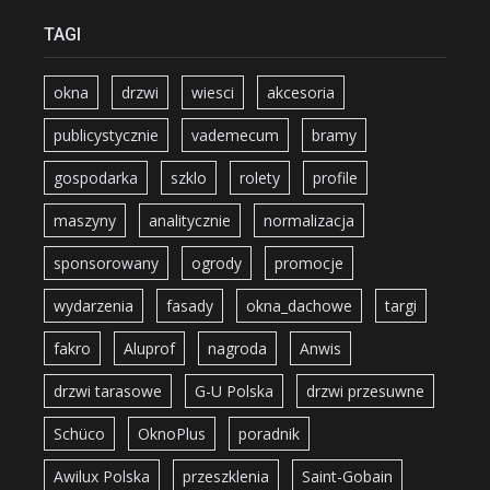
TAGI
okna
drzwi
wiesci
akcesoria
publicystycznie
vademecum
bramy
gospodarka
szklo
rolety
profile
maszyny
analitycznie
normalizacja
sponsorowany
ogrody
promocje
wydarzenia
fasady
okna_dachowe
targi
fakro
Aluprof
nagroda
Anwis
drzwi tarasowe
G-U Polska
drzwi przesuwne
Schüco
OknoPlus
poradnik
Awilux Polska
przeszklenia
Saint-Gobain