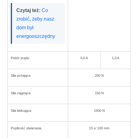
Czytaj też:
Co
zrobić, żeby nasz
dom był
energooszczędny
Pobór prądu
0,6 A
1,0 A
Siła pchająca
200 N
Siła ciągnąca
150 N
Siła blokująca
1500 N
Prędkość otwierania
15 s/ 100 mm