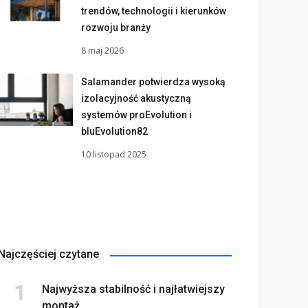
trendów, technologii i kierunków
rozwoju branży
8 maj 2026
Salamander potwierdza wysoką
izolacyjność akustyczną
systemów proEvolution i
bluEvolution82
10 listopad 2025
Najczęściej czytane
Najwyższa stabilność i najłatwiejszy
montaż