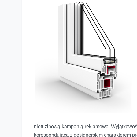
nietuzinową kampanią reklamową. Wyjątkowość 
korespondująca z designerskim charakterem 