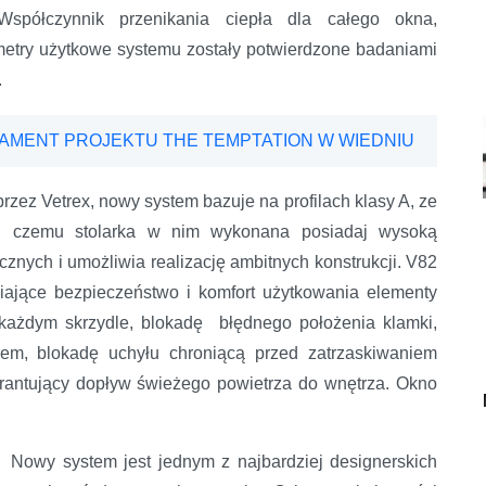
Współczynnik przenikania ciepła dla całego okna,
etry użytkowe systemu zostały potwierdzone badaniami
.
DAMENT PROJEKTU THE TEMPTATION W WIEDNIU
przez Vetrex, nowy system bazuje na profilach klasy A, ze
ki czemu stolarka w nim wykonana posiadaj wysoką
ycznych i umożliwia realizację ambitnych konstrukcji. V82
ające bezpieczeństwo i komfort użytkowania elementy
każdym skrzydle, blokadę błędnego położenia klamki,
orem, blokadę uchyłu chroniącą przed zatrzaskiwaniem
rantujący dopływ świeżego powietrza do wnętrza. Okno
Nowy system jest jednym z najbardziej designerskich