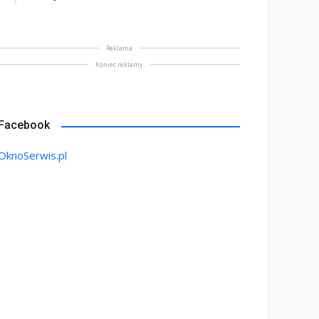
Reklama
Koniec reklamy
Facebook
OknoSerwis.pl
ektryczne okna dachowe
komfort, bezpieczeństwo
Kiedy okno „traci” swoje
automatyzacja
parametry