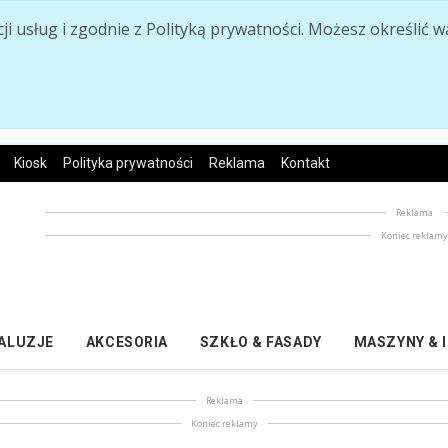
acji usług i zgodnie z Polityką prywatności. Możesz określi
Kiosk
Polityka prywatności
Reklama
Kontakt
Reklama
Koniec reklam
ŻALUZJE
AKCESORIA
SZKŁO & FASADY
MASZYNY & 
Reklama
Koniec reklamy