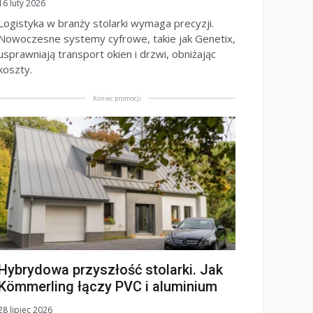
16 luty 2026
Logistyka w branży stolarki wymaga precyzji.
Nowoczesne systemy cyfrowe, takie jak Genetix,
usprawniają transport okien i drzwi, obniżając
koszty.
Koniec promocji
Hybrydowa przyszłość stolarki. Jak
Kömmerling łączy PVC i aluminium
28 lipiec 2026