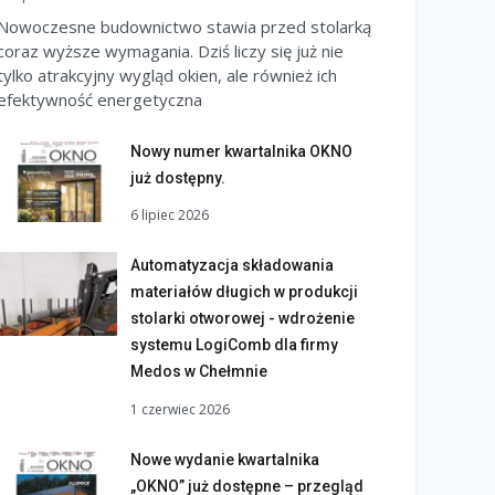
Nowoczesne budownictwo stawia przed stolarką
coraz wyższe wymagania. Dziś liczy się już nie
tylko atrakcyjny wygląd okien, ale również ich
efektywność energetyczna
Nowy numer kwartalnika OKNO
już dostępny.
6 lipiec 2026
Automatyzacja składowania
materiałów długich w produkcji
stolarki otworowej - wdrożenie
systemu LogiComb dla firmy
Medos w Chełmnie
1 czerwiec 2026
Nowe wydanie kwartalnika
„OKNO” już dostępne – przegląd