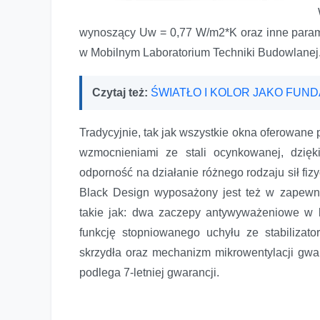
wynoszący Uw = 0,77 W/m2*K oraz inne param
w Mobilnym Laboratorium Techniki Budowlanej
Czytaj też:
ŚWIATŁO I KOLOR JAKO FUN
Tradycyjnie, tak jak wszystkie okna oferowane 
wzmocnieniami ze stali ocynkowanej, dzię
odporność na działanie różnego rodzaju sił fiz
Black Design wyposażony jest też w zapewni
takie jak: dwa zaczepy antywyważeniowe w 
funkcję stopniowanego uchyłu ze stabilizat
skrzydła oraz mechanizm mikrowentylacji gwa
podlega 7-letniej gwarancji.