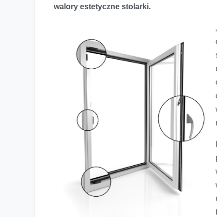
walory estetyczne stolarki.
Nowość - designerskie okno V82 Black Design