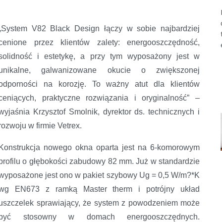
„System V82 Black Design łączy w sobie najbardziej
cenione przez klientów zalety: energooszczędność,
solidność i estetykę, a przy tym wyposażony jest w
unikalne, galwanizowane okucie o zwiększonej
odporności na korozję. To ważny atut dla klientów
ceniących, praktyczne rozwiązania i oryginalność” –
wyjaśnia Krzysztof Smolnik, dyrektor ds. technicznych i
rozwoju w firmie Vetrex.
Konstrukcja nowego okna oparta jest na 6-komorowym
profilu o głębokości zabudowy 82 mm. Już w standardzie
wyposażone jest ono w pakiet szybowy Ug = 0,5 W/m?*K
wg EN673 z ramką Master therm i potrójny układ
uszczelek sprawiający, że system z powodzeniem może
być stosowny w domach energooszczędnych.