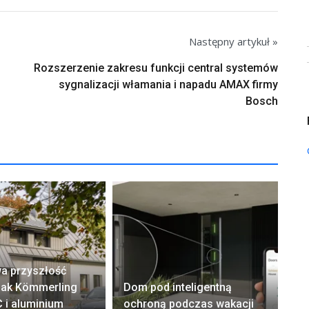
Następny artykuł »
Rozszerzenie zakresu funkcji central systemów
sygnalizacji włamania i napadu AMAX firmy
Bosch
a przyszłość
El
 Jak Kömmerling
Dom pod inteligentną
– 
 i aluminium
ochroną podczas wakacji
i 