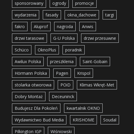
sponsorowany
ogrody
promocje
wydarzenia
fasady
okna_dachowe
targi
fakro
Aluprof
nagroda
Anwis
drzwi tarasowe
G-U Polska
drzwi przesuwne
Schüco
OknoPlus
poradnik
Awilux Polska
przeszklenia
Saint-Gobain
Hörmann Polska
Pagen
Krispol
stolarka otworowa
POiD
Klimas Wkręt-Met
Dobry Montaż
Deceuninck
Budujesz Dla Pokoleń
kwartalnik OKNO
Wydawnictwo Bud Media
KRISHOME
Soudal
Pilkington IGP
Wiśniowski