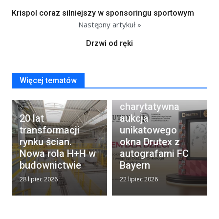
Krispol coraz silniejszy w sponsoringu sportowym
Następny artykuł »
Drzwi od ręki
Więcej tematów
Rusza
charytatywna
20 lat
aukcja
transformacji
unikatowego
rynku ścian.
okna Drutex z
Nowa rola H+H w
autografami FC
budownictwie
Bayern
28 lipiec 2026
22 lipiec 2026