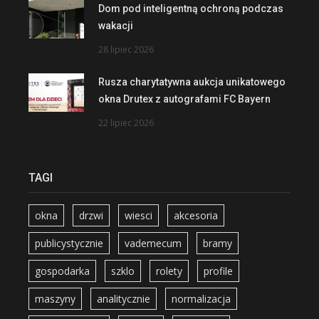
Dom pod inteligentną ochroną podczas
wakacji
28 lipiec 2026
Rusza charytatywna aukcja unikatowego
okna Drutex z autografami FC Bayern
22 lipiec 2026
TAGI
okna
drzwi
wiesci
akcesoria
publicystycznie
vademecum
bramy
gospodarka
szklo
rolety
profile
maszyny
analitycznie
normalizacja