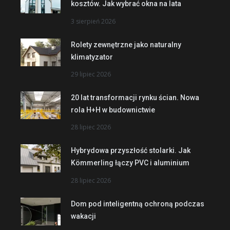
kosztów. Jak wybrać okna na lata
3 sierpień 2026
Rolety zewnętrzne jako naturalny
klimatyzator
29 lipiec 2026
20 lat transformacji rynku ścian. Nowa
rola H+H w budownictwie
28 lipiec 2026
Hybrydowa przyszłość stolarki. Jak
Kömmerling łączy PVC i aluminium
28 lipiec 2026
Dom pod inteligentną ochroną podczas
wakacji