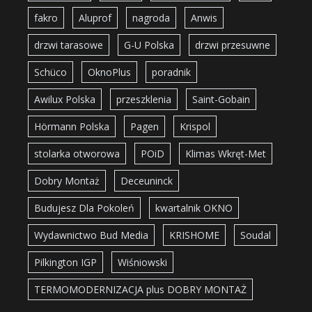
fakro
Aluprof
nagroda
Anwis
drzwi tarasowe
G-U Polska
drzwi przesuwne
Schüco
OknoPlus
poradnik
Awilux Polska
przeszklenia
Saint-Gobain
Hörmann Polska
Pagen
Krispol
stolarka otworowa
POiD
Klimas Wkręt-Met
Dobry Montaż
Deceuninck
Budujesz Dla Pokoleń
kwartalnik OKNO
Wydawnictwo Bud Media
KRISHOME
Soudal
Pilkington IGP
Wiśniowski
TERMOMODERNIZACJA plus DOBRY MONTAŻ