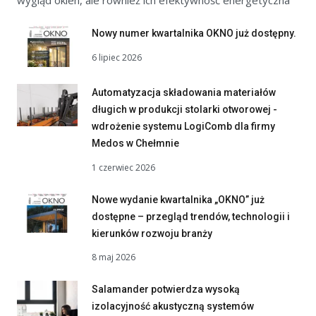
wygląd okien, ale również ich efektywność energetyczna
Nowy numer kwartalnika OKNO już dostępny.
6 lipiec 2026
Automatyzacja składowania materiałów
długich w produkcji stolarki otworowej -
wdrożenie systemu LogiComb dla firmy
Medos w Chełmnie
1 czerwiec 2026
Nowe wydanie kwartalnika „OKNO” już
dostępne – przegląd trendów, technologii i
kierunków rozwoju branży
8 maj 2026
Salamander potwierdza wysoką
izolacyjność akustyczną systemów