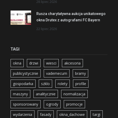
28 lipiec 2026
Rusza charytatywna aukcja unikatowego
okna Drutex z autografami FC Bayern
22 lipiec 2026
TAGI
okna
drzwi
wiesci
akcesoria
publicystycznie
vademecum
bramy
gospodarka
szklo
rolety
profile
maszyny
analitycznie
normalizacja
sponsorowany
ogrody
promocje
wydarzenia
fasady
okna_dachowe
targi