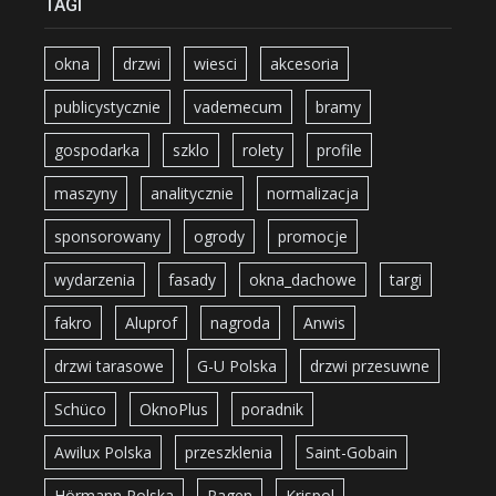
TAGI
okna
drzwi
wiesci
akcesoria
publicystycznie
vademecum
bramy
gospodarka
szklo
rolety
profile
maszyny
analitycznie
normalizacja
sponsorowany
ogrody
promocje
wydarzenia
fasady
okna_dachowe
targi
fakro
Aluprof
nagroda
Anwis
drzwi tarasowe
G-U Polska
drzwi przesuwne
Schüco
OknoPlus
poradnik
Awilux Polska
przeszklenia
Saint-Gobain
Hörmann Polska
Pagen
Krispol