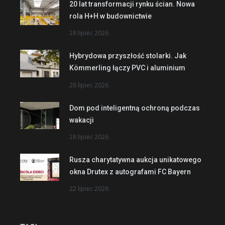
20 lat transformacji rynku ścian. Nowa
rola H+H w budownictwie
28 lipiec 2026
Hybrydowa przyszłość stolarki. Jak
Kömmerling łączy PVC i aluminium
28 lipiec 2026
Dom pod inteligentną ochroną podczas
wakacji
28 lipiec 2026
Rusza charytatywna aukcja unikatowego
okna Drutex z autografami FC Bayern
22 lipiec 2026