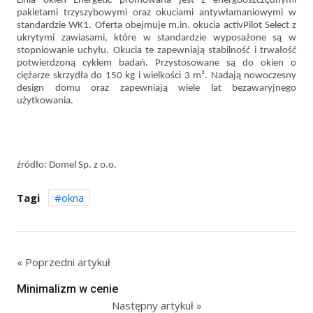
Linia okien Energetic promowana jest z energooszczędnymi
pakietami trzyszybowymi
oraz okuciami antywłamaniowymi w
standardzie WK1. Oferta obejmuje m.in. okucia activPilot Select
z
ukrytymi zawiasami, które w standardzie wyposażone są w
stopniowanie uchyłu.
Okucia te zapewniają stabilność i trwałość
potwierdzoną cyklem badań. Przystosowane są do okien o
ciężarze skrzydła do 150 kg i wielkości 3 m². Nadają nowoczesny
design domu oraz zapewniają wiele lat bezawaryjnego
użytkowania.
źródło: Domel Sp. z o.o.
Tagi
okna
« Poprzedni artykuł
Minimalizm w cenie
Następny artykuł »