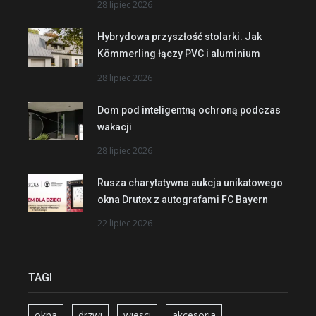
28 lipiec 2026
Hybrydowa przyszłość stolarki. Jak
Kömmerling łączy PVC i aluminium
28 lipiec 2026
Dom pod inteligentną ochroną podczas
wakacji
28 lipiec 2026
Rusza charytatywna aukcja unikatowego
okna Drutex z autografami FC Bayern
22 lipiec 2026
TAGI
okna
drzwi
wiesci
akcesoria