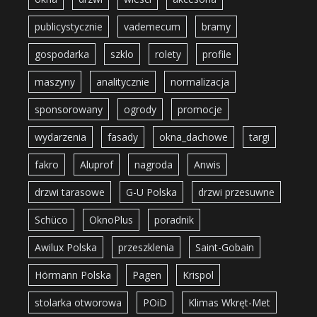
publicystycznie
vademecum
bramy
gospodarka
szklo
rolety
profile
maszyny
analitycznie
normalizacja
sponsorowany
ogrody
promocje
wydarzenia
fasady
okna_dachowe
targi
fakro
Aluprof
nagroda
Anwis
drzwi tarasowe
G-U Polska
drzwi przesuwne
Schüco
OknoPlus
poradnik
Awilux Polska
przeszklenia
Saint-Gobain
Hörmann Polska
Pagen
Krispol
stolarka otworowa
POiD
Klimas Wkręt-Met