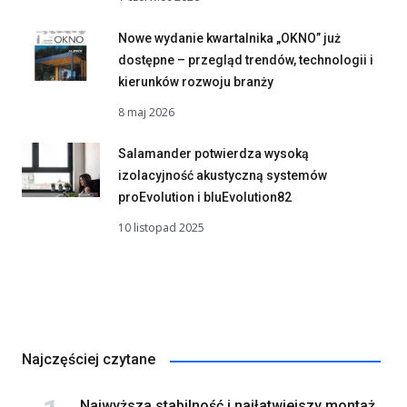
Nowe wydanie kwartalnika „OKNO” już
dostępne – przegląd trendów, technologii i
kierunków rozwoju branży
8 maj 2026
Salamander potwierdza wysoką
izolacyjność akustyczną systemów
proEvolution i bluEvolution82
10 listopad 2025
Najczęściej czytane
Najwyższa stabilność i najłatwiejszy montaż