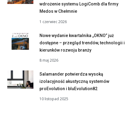
wdrożenie systemu LogiComb dla firmy
Medos w Chełmnie
1 czerwiec 2026
Nowe wydanie kwartalnika „OKNO” już
dostępne – przegląd trendów, technologii i
kierunków rozwoju branży
8 maj 2026
Salamander potwierdza wysoką
izolacyjność akustyczną systemów
proEvolution i bluEvolution82
10 listopad 2025