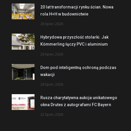
20 lat transformacji rynku ścian. Nowa
rola H+H w budownictwie
28 lipiec 2026
Hybrydowa przyszłość stolarki. Jak
Kömmerling łączy PVC i aluminium
28 lipiec 2026
Dom pod inteligentną ochroną podczas
wakacji
28 lipiec 2026
Rusza charytatywna aukcja unikatowego
okna Drutex z autografami FC Bayern
22 lipiec 2026