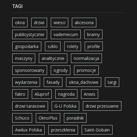
TAGI
okna
drzwi
wiesci
akcesoria
publicystycznie
vademecum
bramy
gospodarka
szklo
rolety
profile
maszyny
analitycznie
normalizacja
sponsorowany
ogrody
promocje
wydarzenia
fasady
okna_dachowe
targi
fakro
Aluprof
nagroda
Anwis
drzwi tarasowe
G-U Polska
drzwi przesuwne
Schüco
OknoPlus
poradnik
Awilux Polska
przeszklenia
Saint-Gobain