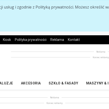
acji usług i zgodnie z Polityką prywatności. Możesz określi
Kiosk
Polityka prywatności
Reklama
Kontakt
Reklama
Koniec reklam
ŻALUZJE
AKCESORIA
SZKŁO & FASADY
MASZYNY & 
Reklama
Koniec reklamy