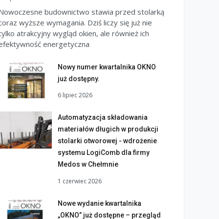
Nowoczesne budownictwo stawia przed stolarką
coraz wyższe wymagania. Dziś liczy się już nie
tylko atrakcyjny wygląd okien, ale również ich
efektywność energetyczna
Nowy numer kwartalnika OKNO
już dostępny.
6 lipiec 2026
Automatyzacja składowania
materiałów długich w produkcji
stolarki otworowej - wdrożenie
systemu LogiComb dla firmy
Medos w Chełmnie
1 czerwiec 2026
Nowe wydanie kwartalnika
„OKNO” już dostępne – przegląd