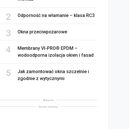
Odporność na włamanie – klasa RC3
Okna przeciwpożarowe
Membrany VI-PRO® EPDM –
wodoodporna izolacja okien i fasad
na bez tajemnic. Na co
rócić uwagę przed
Saint-Gobain prezentuje
akupem
nowy film wizerunkowy
Jak zamontować okna szczelnie i
lipiec 2026
13 lipiec 2026
zgodnie z wytycznymi
Reklama
Koniec reklamy