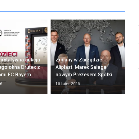
arytatywna aukcja
Zmiany w Zarządzie
Ok
ego okna Drutex z
Aliplast. Marek Sałaga
zw
ami FC Bayern
nowym Prezesem Spółki
z
26
16 lipiec 2026
13 