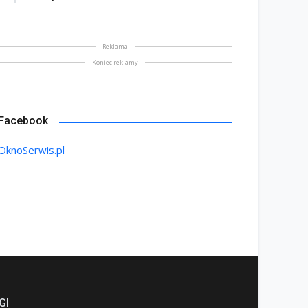
Reklama
Koniec reklamy
Facebook
OknoSerwis.pl
GI