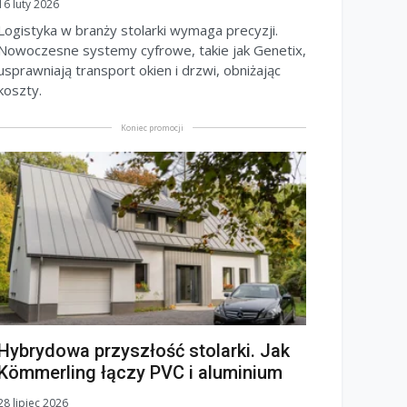
16 luty 2026
Logistyka w branży stolarki wymaga precyzji.
Nowoczesne systemy cyfrowe, takie jak Genetix,
usprawniają transport okien i drzwi, obniżając
koszty.
Koniec promocji
Hybrydowa przyszłość stolarki. Jak
Kömmerling łączy PVC i aluminium
28 lipiec 2026