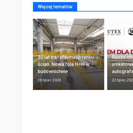
Więcej tematów
20 lat transformacji rynku
Rusza ch
ścian. Nowa rola H+H w
unikatow
budownictwie
autograf
28 lipiec 2026
22 lipiec 20