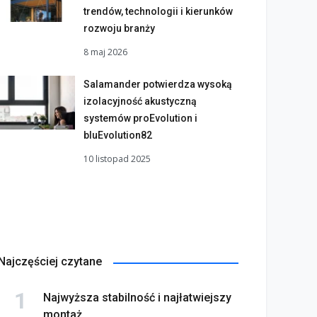
trendów, technologii i kierunków
rozwoju branży
8 maj 2026
Salamander potwierdza wysoką
izolacyjność akustyczną
systemów proEvolution i
bluEvolution82
10 listopad 2025
Najczęściej czytane
Najwyższa stabilność i najłatwiejszy
montaż