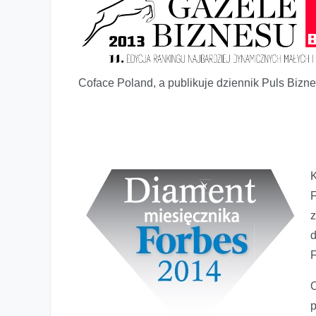
Coface Poland, a publikuje dziennik Puls Bizne
z
F
O
p