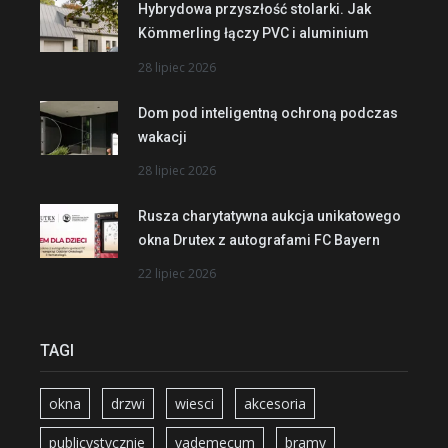
Hybrydowa przyszłość stolarki. Jak
Kömmerling łączy PVC i aluminium
28 lipiec 2026
Dom pod inteligentną ochroną podczas
wakacji
28 lipiec 2026
Rusza charytatywna aukcja unikatowego
okna Drutex z autografami FC Bayern
22 lipiec 2026
TAGI
okna
drzwi
wiesci
akcesoria
publicystycznie
vademecum
bramy