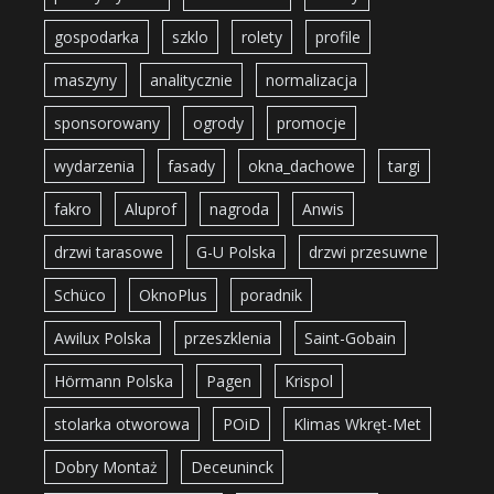
gospodarka
szklo
rolety
profile
maszyny
analitycznie
normalizacja
sponsorowany
ogrody
promocje
wydarzenia
fasady
okna_dachowe
targi
fakro
Aluprof
nagroda
Anwis
drzwi tarasowe
G-U Polska
drzwi przesuwne
Schüco
OknoPlus
poradnik
Awilux Polska
przeszklenia
Saint-Gobain
Hörmann Polska
Pagen
Krispol
stolarka otworowa
POiD
Klimas Wkręt-Met
Dobry Montaż
Deceuninck