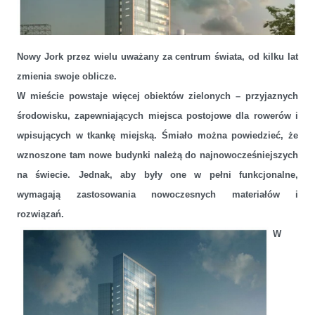
Nowy Jork przez wielu uważany za centrum świata, od kilku lat
zmienia swoje oblicze.
W mieście powstaje więcej obiektów zielonych – przyjaznych
środowisku, zapewniających miejsca postojowe dla rowerów i
wpisujących w tkankę miejską. Śmiało można powiedzieć, że
wznoszone tam nowe budynki należą do najnowocześniejszych
Polskie fasady Aluprof w budynkach Nowego Jorku
na świecie. Jednak, aby były one w pełni funkcjonalne,
wymagają zastosowania nowoczesnych materiałów i
rozwiązań.
W