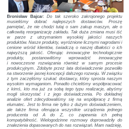
Bronisław Bajca
r:
Do tak szeroko zakrojonego projektu
musieliśmy dobrać najlepszych dostawców. Proszę
pamiętać, że nie chodzi tutaj o sam zakup maszyn, ale o
całkowitą reorganizację zakładu. Tak duża zmiana musi iść
w parze z utrzymaniem wysokiej jakości naszych
produktów. Nasze produkty, wyróżnione licznymi nagrodami i
cenione wśród klientów, świadczą o naszej dbałości o ich
najwyższą jakość. Oferując innowacyjne technologicznie
produkty, postanowiliśmy wprowadzić innowacyjne
i nowoczesne rozwiązania również w samym procesie
produkcyjnym. Zdobyte przez lata doświadczenie pozwoliło
na stworzenie jasnej koncepcji dalszego rozwoju. W związku
z tym zaczęliśmy szukać dostawcy, który sprosta naszym
wysokim wymaganiom. Ponadto chcieliśmy współpracować
z kimś, kto ma już za sobą tego typu realizacje, abyśmy
mogli skorzystać i z jego doświadczenia. Po dokładnej
analizie ofert zdecydowaliśmy się na współpracę z firmą
elumatec. Jest to firma nie tylko z dużym doświadczeniem,
ale także firma oferująca wszystkie urządzenia jednego
producenta od A do Z, co zapewnia ich pełną
kompatybilność. Wielogodzinne rozmowy doprowadziły do
znalezienia dopasowanych do nas rozwiązań. Mam nadzieję,