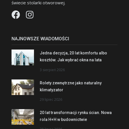
świecie stolarki otworowej.
NAJNOWSZE WIADOMOŚCI
Jedna decyzja, 20 lat komfortu albo
kosztów. Jak wybrać okna na lata
3 sierpień 2026
Rolety zewnętrzne jako naturalny
klimatyzator
29 lipiec 2026
20 lat transformacji rynku ścian. Nowa
rola H+H w budownictwie