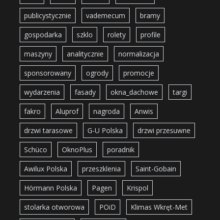
publicystycznie
vademecum
bramy
gospodarka
szklo
rolety
profile
maszyny
analitycznie
normalizacja
sponsorowany
ogrody
promocje
wydarzenia
fasady
okna_dachowe
targi
fakro
Aluprof
nagroda
Anwis
drzwi tarasowe
G-U Polska
drzwi przesuwne
Schüco
OknoPlus
poradnik
Awilux Polska
przeszklenia
Saint-Gobain
Hörmann Polska
Pagen
Krispol
stolarka otworowa
POiD
Klimas Wkręt-Met