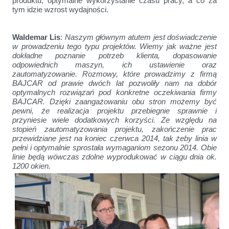
produktu, optymalne wykorzystanie czasu pracy, a co za
tym idzie wzrost wydajności.
Waldemar Lis
:
Naszym głównym atutem jest doświadczenie
w prowadzeniu tego typu projektów. Wiemy jak ważne jest
dokładne poznanie potrzeb klienta, dopasowanie
odpowiednich maszyn, ich ustawienie oraz
zautomatyzowanie. Rozmowy, które prowadzimy z firmą
BAJCAR od prawie dwóch lat pozwoliły nam na dobór
optymalnych rozwiązań pod konkretne oczekiwania firmy
BAJCAR. Dzięki zaangażowaniu obu stron możemy być
pewni, że realizacja projektu przebiegnie sprawnie i
przyniesie wiele dodatkowych korzyści. Ze względu na
stopień zautomatyzowania projektu, zakończenie prac
przewidziane jest na koniec czerwca 2014, tak żeby linia w
pełni i optymalnie sprostała wymaganiom sezonu 2014. Obie
linie będą wówczas zdolne wyprodukować w ciągu dnia ok.
1200 okien.