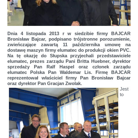
Dnia 4 listopada 2013 r w siedzibie firmy BAJCAR
Bronisław Bajcar, podpisano trójstronne porozumienie,
zwieńczające zawartą 11 października umowę na
dostawę maszyn firmy elumatec do produkcji okien PVC.
Na tę okazję do Słupska przyjechali przedstawiciele
elumatec, prezes zarządu Pani Britta Huebner, dyrektor
sprzedaży Pan Ralf Haspel oraz członek zarządu
elumatec Polska Pan Waldemar Lis. Firmę BAJCAR
reprezentował właściciel firmy Pan Bronisław Bajcar
oraz dyrektor Pan Gracjan Zwolak.
Bajcar i Elumatec - modernizacja produkcji oparta na doświadczeniu
Jest
to