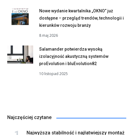
Nowe wydanie kwartalnika „OKNO” już
dostępne – przegląd trendów, technologii i
kierunków rozwoju branży
8 maj 2026
Salamander potwierdza wysoką
izolacyjność akustyczną systemów
proEvolution i bluEvolution82
10 listopad 2025
Najczęściej czytane
Najwyższa stabilność i najłatwiejszy montaż