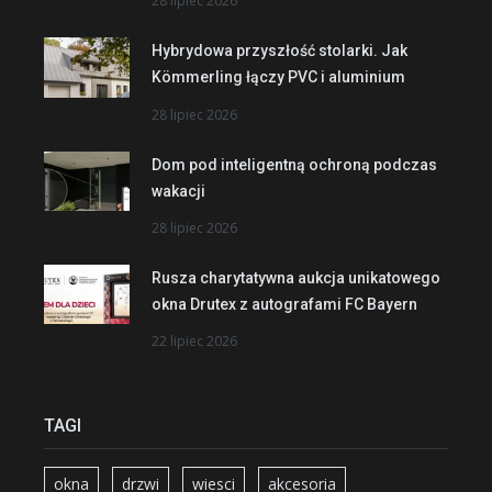
28 lipiec 2026
Hybrydowa przyszłość stolarki. Jak
Kömmerling łączy PVC i aluminium
28 lipiec 2026
Dom pod inteligentną ochroną podczas
wakacji
28 lipiec 2026
Rusza charytatywna aukcja unikatowego
okna Drutex z autografami FC Bayern
22 lipiec 2026
TAGI
okna
drzwi
wiesci
akcesoria