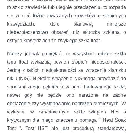
to szkło zawiedzie lub ulegnie przeciążeniu, to rozpada
się w sieć luźno związanych kawałków o stępionych
krawędziach, które stanowią mniejsze
niebezpieczeństwo obrażeń, niż stłuczka szklana o
ostrych krawędziach ze zwykłego szkła float.
Należy jednak pamiętać, że wszystkie rodzaje szkła
typu float wykazują pewien stopień niedoskonałości.
Jedną z takich niedoskonałości są wtrącenia siarczku
niklu (NiS). Niektóre wtrącenia NiS mogą prowadzić do
spontanicznego pęknięcia w pełni hartowanego szkła,
nawet gdy nie będzie ono narażone na żadne
obciążenie czy występowanie naprężeń termicznych. W
wykryciu w zahartowanym szkle wtrąceń NiS o
krytycznym dla niego znaczeniu pomaga ” Heat Soak
Test ”. Test HST nie jest procedurą standardową,