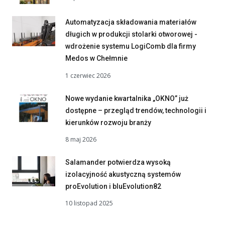
Automatyzacja składowania materiałów
długich w produkcji stolarki otworowej -
wdrożenie systemu LogiComb dla firmy
Medos w Chełmnie
1 czerwiec 2026
Nowe wydanie kwartalnika „OKNO” już
dostępne – przegląd trendów, technologii i
kierunków rozwoju branży
8 maj 2026
Salamander potwierdza wysoką
izolacyjność akustyczną systemów
proEvolution i bluEvolution82
10 listopad 2025