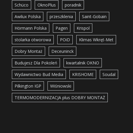
Schüco
OknoPlus
poradnik
Awilux Polska
przeszklenia
Saint-Gobain
Hörmann Polska
Pagen
Krispol
stolarka otworowa
POiD
Klimas Wkręt-Met
Dobry Montaż
Deceuninck
Budujesz Dla Pokoleń
kwartalnik OKNO
Wydawnictwo Bud Media
KRISHOME
Soudal
Pilkington IGP
Wiśniowski
TERMOMODERNIZACJA plus DOBRY MONTAŻ