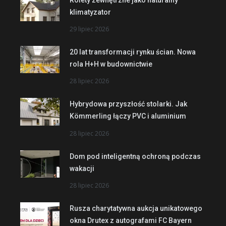
klimatyzator
29 lipiec 2026
20 lat transformacji rynku ścian. Nowa
rola H+H w budownictwie
28 lipiec 2026
Hybrydowa przyszłość stolarki. Jak
Kömmerling łączy PVC i aluminium
28 lipiec 2026
Dom pod inteligentną ochroną podczas
wakacji
28 lipiec 2026
Rusza charytatywna aukcja unikatowego
okna Drutex z autografami FC Bayern