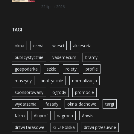
22 lipiec 2026
TAGI
okna
drzwi
wiesci
akcesoria
publicystycznie
vademecum
bramy
gospodarka
szklo
rolety
profile
maszyny
analitycznie
normalizacja
sponsorowany
ogrody
promocje
wydarzenia
fasady
okna_dachowe
targi
fakro
Aluprof
nagroda
Anwis
drzwi tarasowe
G-U Polska
drzwi przesuwne