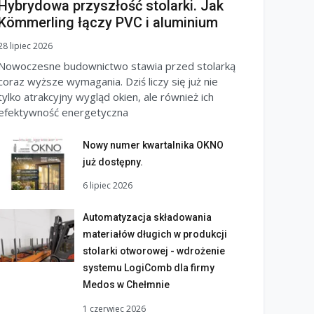
Hybrydowa przyszłość stolarki. Jak
Kömmerling łączy PVC i aluminium
28 lipiec 2026
Nowoczesne budownictwo stawia przed stolarką
coraz wyższe wymagania. Dziś liczy się już nie
tylko atrakcyjny wygląd okien, ale również ich
efektywność energetyczna
Nowy numer kwartalnika OKNO
już dostępny.
6 lipiec 2026
Automatyzacja składowania
materiałów długich w produkcji
stolarki otworowej - wdrożenie
systemu LogiComb dla firmy
Medos w Chełmnie
1 czerwiec 2026