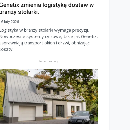
Genetix zmienia logistykę dostaw w
branży stolarki.
16 luty 2026
Logistyka w branży stolarki wymaga precyzji.
Nowoczesne systemy cyfrowe, takie jak Genetix,
usprawniają transport okien i drzwi, obniżając
koszty.
Koniec promocji