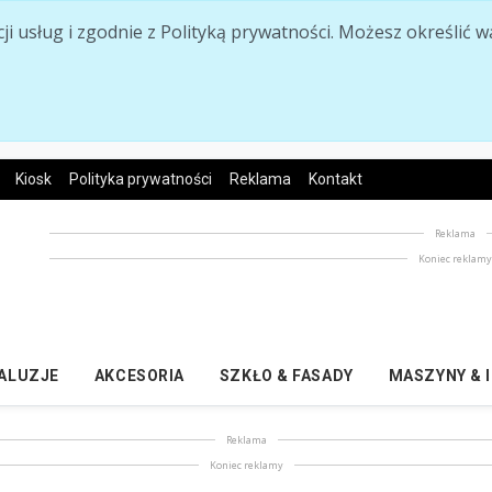
acji usług i zgodnie z Polityką prywatności. Możesz określi
Kiosk
Polityka prywatności
Reklama
Kontakt
Reklama
Koniec reklam
ŻALUZJE
AKCESORIA
SZKŁO & FASADY
MASZYNY & 
Reklama
Koniec reklamy