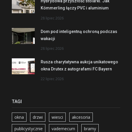
Hybrydowa przyszłość stolarki. Jak
Kömmerling łączy PVC i aluminium
28 lipiec 2026
Dom pod inteligentną ochroną podczas
wakacji
28 lipiec 2026
Rusza charytatywna aukcja unikatowego
okna Drutex z autografami FC Bayern
22 lipiec 2026
TAGI
okna
drzwi
wiesci
akcesoria
publicystycznie
vademecum
bramy