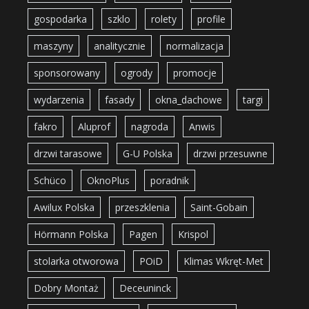
gospodarka
szklo
rolety
profile
maszyny
analitycznie
normalizacja
sponsorowany
ogrody
promocje
wydarzenia
fasady
okna_dachowe
targi
fakro
Aluprof
nagroda
Anwis
drzwi tarasowe
G-U Polska
drzwi przesuwne
Schüco
OknoPlus
poradnik
Awilux Polska
przeszklenia
Saint-Gobain
Hörmann Polska
Pagen
Krispol
stolarka otworowa
POiD
Klimas Wkręt-Met
Dobry Montaż
Deceuninck