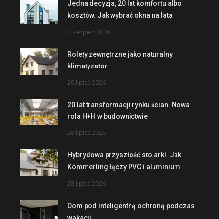
Jedna decyzja, 20 lat komfortu albo
kosztów. Jak wybrać okna na lata
3 sierpień 2026
Rolety zewnętrzne jako naturalny
klimatyzator
29 lipiec 2026
20 lat transformacji rynku ścian. Nowa
rola H+H w budownictwie
28 lipiec 2026
Hybrydowa przyszłość stolarki. Jak
Kömmerling łączy PVC i aluminium
28 lipiec 2026
Dom pod inteligentną ochroną podczas
wakacji