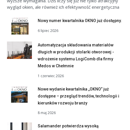
wyższe wymagania. Dziś liczy się już nie tylko atrakcyjny
wygląd okien, ale również ich efektywność energetyczna
Nowy numer kwartalnika OKNO już dostępny.
6 lipiec 2026
Automatyzacja składowania materiałów
długich w produkcji stolarki otworowej -
wdrożenie systemu LogiComb dla firmy
Medos w Chełmnie
1 czerwiec 2026
Nowe wydanie kwartalnika „OKNO” już
dostępne – przegląd trendów, technologii i
kierunków rozwoju branży
8 maj 2026
Salamander potwierdza wysoką