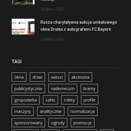
28 lipiec 2026
Rusza charytatywna aukcja unikatowego
okna Drutex z autografami FC Bayern
22 lipiec 2026
TAGI
okna
drzwi
wiesci
akcesoria
publicystycznie
vademecum
bramy
gospodarka
szklo
rolety
profile
maszyny
analitycznie
normalizacja
sponsorowany
ogrody
promocje