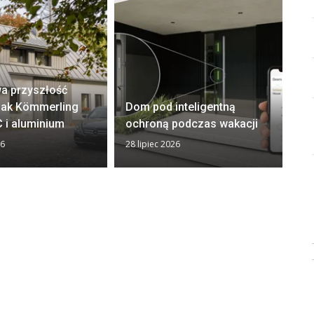
a przyszłość
El
 Jak Kömmerling
Dom pod inteligentną
– 
 i aluminium
ochroną podczas wakacji
i 
26
28 lipiec 2026
22 