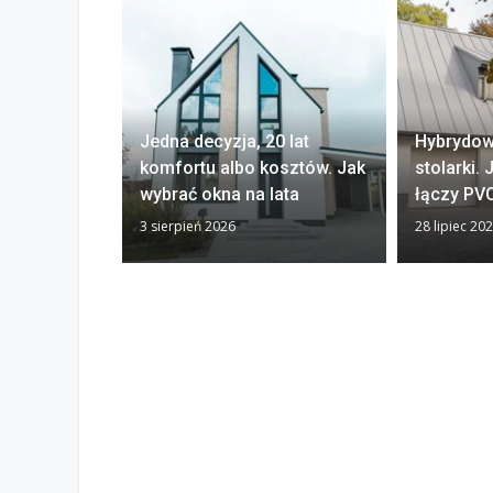
Jedna decyzja, 20 lat
Hybrydow
komfortu albo kosztów. Jak
stolarki.
wybrać okna na lata
łączy PVC
3 sierpień 2026
28 lipiec 20