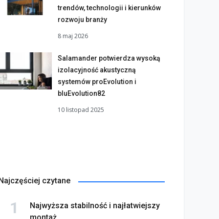
trendów, technologii i kierunków
rozwoju branży
8 maj 2026
Salamander potwierdza wysoką
izolacyjność akustyczną
systemów proEvolution i
bluEvolution82
10 listopad 2025
Najczęściej czytane
Najwyższa stabilność i najłatwiejszy
montaż