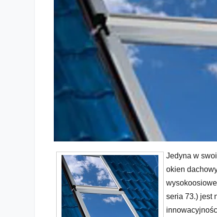
Jedyna w swoi
okien dachowy
wysokoosiowe
seria 73.) jes
innowacyjnośc