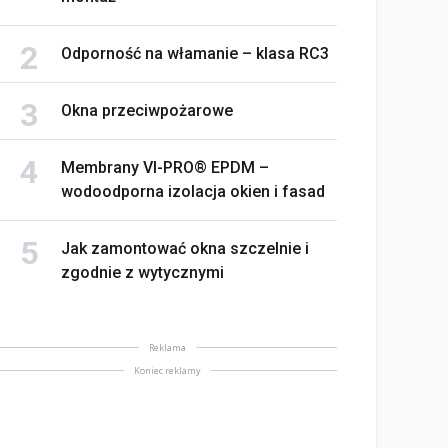
Odporność na włamanie – klasa RC3
Okna przeciwpożarowe
ektryczne okna dachowe
komfort, bezpieczeństwo
Kiedy okno „traci” swoje
Membrany VI-PRO® EPDM –
automatyzacja
parametry
wodoodporna izolacja okien i fasad
lipiec 2026
22 lipiec 2026
Jak zamontować okna szczelnie i
zgodnie z wytycznymi
Reklama
Koniec reklamy