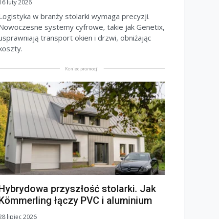
16 luty 2026
Logistyka w branży stolarki wymaga precyzji.
Nowoczesne systemy cyfrowe, takie jak Genetix,
usprawniają transport okien i drzwi, obniżając
koszty.
Koniec promocji
Hybrydowa przyszłość stolarki. Jak
Kömmerling łączy PVC i aluminium
28 lipiec 2026