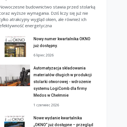
Nowoczesne budownictwo stawia przed stolarką
coraz wyższe wymagania. Dziś liczy się już nie
tylko atrakcyjny wygląd okien, ale również ich
efektywność energetyczna
Nowy numer kwartalnika OKNO
już dostępny.
6 lipiec 2026
Automatyzacja składowania
materiałów długich w produkcji
stolarki otworowej - wdrożenie
systemu LogiComb dla firmy
Medos w Chełmnie
1 czerwiec 2026
Nowe wydanie kwartalnika
„OKNO” już dostępne – przegląd