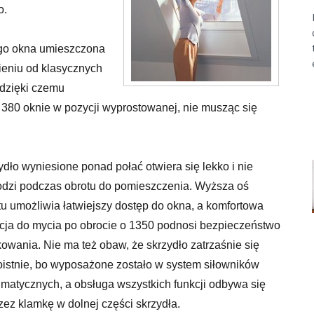
o.
ego okna umieszczona
nieniu od klasycznych
 dzięki czemu
 380 oknie w pozycji wyprostowanej, nie musząc się
h okien.
ydło wyniesione ponad połać otwiera się lekko i nie
dzi podczas obrotu do pomieszczenia. Wyższa oś
tu umożliwia łatwiejszy dostęp do okna, a komfortowa
cja do mycia po obrocie o 1350 podnosi bezpieczeństwo
kowania. Nie ma też obaw, że skrzydło zatrzaśnie się
istnie, bo wyposażone zostało w system siłowników
matycznych, a obsługa wszystkich funkcji odbywa się
zez klamkę w dolnej części skrzydła.