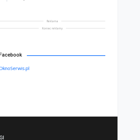
Reklama
Koniec reklamy
Facebook
OknoSerwis.pl
GI