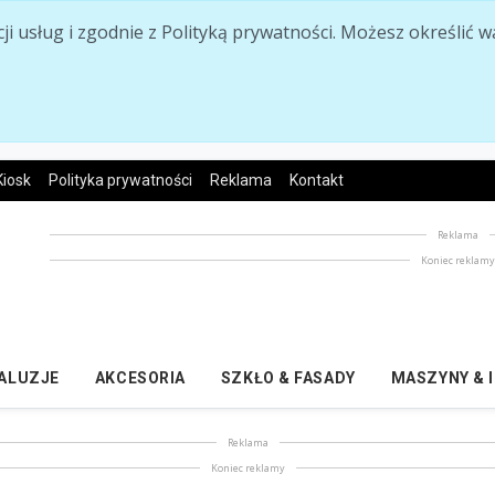
acji usług i zgodnie z Polityką prywatności. Możesz określi
Kiosk
Polityka prywatności
Reklama
Kontakt
Reklama
Koniec reklam
ŻALUZJE
AKCESORIA
SZKŁO & FASADY
MASZYNY & 
Reklama
Koniec reklamy