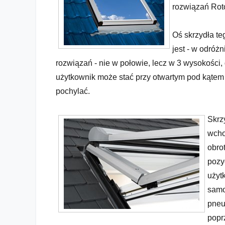
rozwiązań Rot
Oś skrzydła t
jest - w odróż
rozwiązań - nie w połowie, lecz w 3 wysokości,
użytkownik może stać przy otwartym pod kątem
Okno Wysokoosiowe serii 73. Alternatywa dla tradycyjnyc
pochylać.
Skrz
wcho
obro
pozy
użyt
samo
pneu
popr