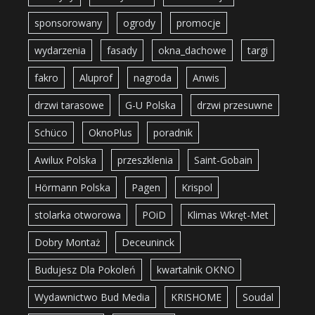
sponsorowany
ogrody
promocje
wydarzenia
fasady
okna_dachowe
targi
fakro
Aluprof
nagroda
Anwis
drzwi tarasowe
G-U Polska
drzwi przesuwne
Schüco
OknoPlus
poradnik
Awilux Polska
przeszklenia
Saint-Gobain
Hörmann Polska
Pagen
Krispol
stolarka otworowa
POiD
Klimas Wkręt-Met
Dobry Montaż
Deceuninck
Budujesz Dla Pokoleń
kwartalnik OKNO
Wydawnictwo Bud Media
KRISHOME
Soudal