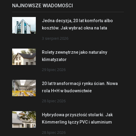
NAJNOWSZE WIADOMOŚCI
Jedna decyzja, 20 lat komfortu albo
kosztów. Jak wybrać okna na lata
3 sierpień 2026
Rolety zewnętrzne jako naturalny
klimatyzator
29 lipiec 2026
20 lat transformacji rynku ścian. Nowa
rola H+H w budownictwie
28 lipiec 2026
Hybrydowa przyszłość stolarki. Jak
Kömmerling łączy PVC i aluminium
28 lipiec 2026