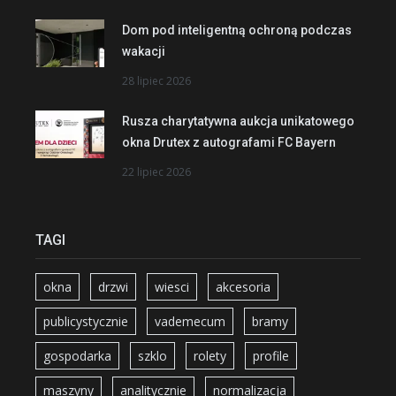
Dom pod inteligentną ochroną podczas
wakacji
28 lipiec 2026
Rusza charytatywna aukcja unikatowego
okna Drutex z autografami FC Bayern
22 lipiec 2026
TAGI
okna
drzwi
wiesci
akcesoria
publicystycznie
vademecum
bramy
gospodarka
szklo
rolety
profile
maszyny
analitycznie
normalizacja