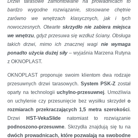
Drzwi tarasowe zamontowane na prowadnicach to
bardzo wygodne rozwiązanie, stosowane chętnie
zarówno we wnętrzach klasycznych, jak i tych
nowoczesnych. Otwarte
skrzydło nie zabiera miejsca
we wnętrzu
, gdyż przesuwa się wzdłuż ściany. Obsługa
takich drzwi, mimo ich znacznej wagi
nie wymaga
ponadto użycia dużej siły
– wyjaśnia Marzena Rutyna
z OKNOPLAST.
OKNOPLAST proponuje swoim klientom dwa rodzaje
przesuwnych drzwi tarasowych.
System PSK-Z
został
oparty
na technologii
uchylno-przesuwnej
. Umożliwia
on uchylenie czy przesunięcie bez wysiłku skrzydeł
o
rozmiarach przekraczających 1,5 metra szerokości
.
Drzwi
HST-VekaSlide
natomiast to rozwiązanie
podnoszono-przesuwne
. Skrzydła znajdują się tu na
dwóch prowadnicach, które pozwalają na swobodne