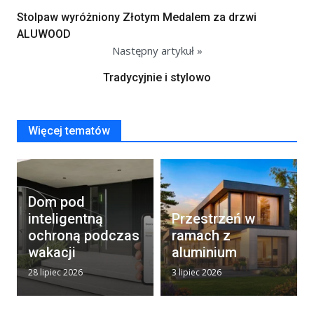
Stolpaw wyróżniony Złotym Medalem za drzwi
ALUWOOD
Następny artykuł »
Tradycyjnie i stylowo
Więcej tematów
Dom pod
inteligentną
Przestrzeń w
ochroną podczas
ramach z
wakacji
aluminium
28 lipiec 2026
3 lipiec 2026