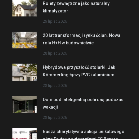
Rolety zewnętrzne jako naturalny
klimatyzator
29 lipiec 2026
20 lat transformacji rynku ścian. Nowa
rola H+H w budownictwie
28 lipiec 2026
Hybrydowa przyszłość stolarki. Jak
Kömmerling łączy PVC i aluminium
28 lipiec 2026
Dom pod inteligentną ochroną podczas
wakacji
28 lipiec 2026
Rusza charytatywna aukcja unikatowego
okna Drutex z autografami FC Bayern