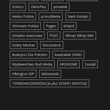
Schüco
OknoPlus
poradnik
Awilux Polska
przeszklenia
Saint-Gobain
Hörmann Polska
Pagen
Krispol
stolarka otworowa
POiD
Klimas Wkręt-Met
Dobry Montaż
Deceuninck
Budujesz Dla Pokoleń
kwartalnik OKNO
Wydawnictwo Bud Media
KRISHOME
Soudal
Pilkington IGP
Wiśniowski
TERMOMODERNIZACJA plus DOBRY MONTAŻ