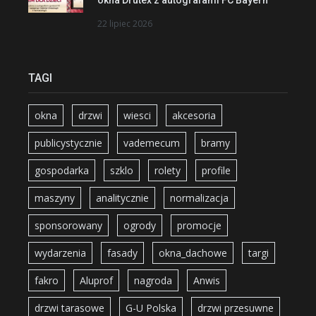
22 lipiec 2026
TAGI
okna
drzwi
wiesci
akcesoria
publicystycznie
vademecum
bramy
gospodarka
szklo
rolety
profile
maszyny
analitycznie
normalizacja
sponsorowany
ogrody
promocje
wydarzenia
fasady
okna_dachowe
targi
fakro
Aluprof
nagroda
Anwis
drzwi tarasowe
G-U Polska
drzwi przesuwne