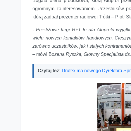
Bogata oferta produktowa, którą Aluprof prze
ogromnym zainteresowaniem. Uczestników prz
którą zadbał prezenter radiowej Trójki – Piotr S
- Prestiżowe targi R+T to dla Aluprofu wyją
wielu nowych kontaktów handlowych. Cieszym
zarówno uczestników, jak i stałych kontrahent
–
mówi B
ożena Ryszka, Główny Specjalista ds. 
Czytaj też:
Drutex ma nowego Dyrektora Sp