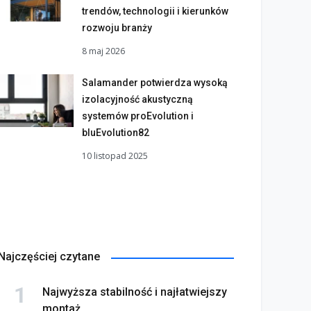
trendów, technologii i kierunków
rozwoju branży
8 maj 2026
Salamander potwierdza wysoką
izolacyjność akustyczną
systemów proEvolution i
bluEvolution82
10 listopad 2025
Najczęściej czytane
Najwyższa stabilność i najłatwiejszy
montaż