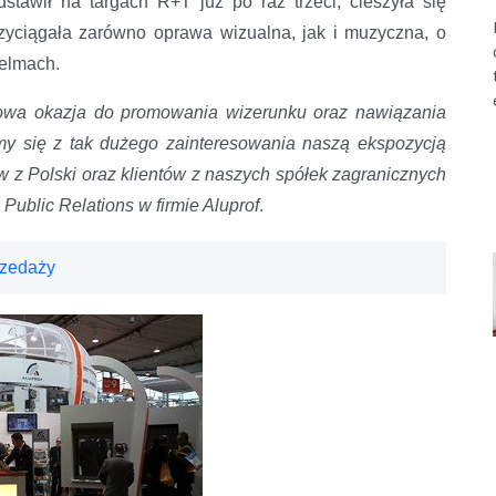
dstawił na targach R+T już po raz trzeci, cieszyła się
yciągała zarówno oprawa wizualna, jak i muzyczna, o
telmach.
tkowa okazja do promowania wizerunku oraz nawiązania
y się z tak dużego zainteresowania naszą ekspozycją
ów z Polski oraz klientów z naszych spółek zagranicznych
Public Relations w firmie Aluprof
.
rzedaży