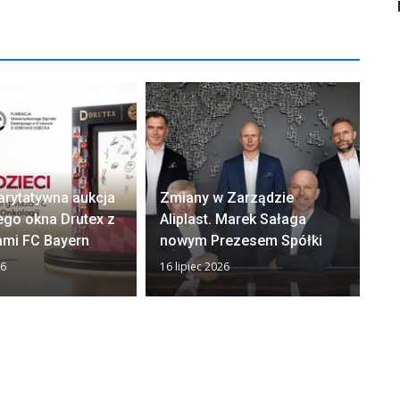
arytatywna aukcja
Zmiany w Zarządzie
Ok
ego okna Drutex z
Aliplast. Marek Sałaga
zw
ami FC Bayern
nowym Prezesem Spółki
z
26
16 lipiec 2026
13 