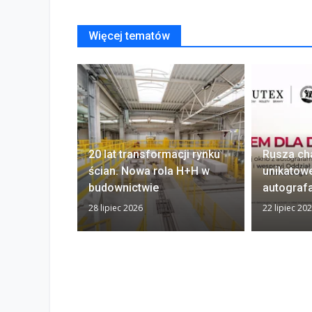
Więcej tematów
20 lat transformacji rynku
Rusza ch
ścian. Nowa rola H+H w
unikatow
budownictwie
autograf
28 lipiec 2026
22 lipiec 20