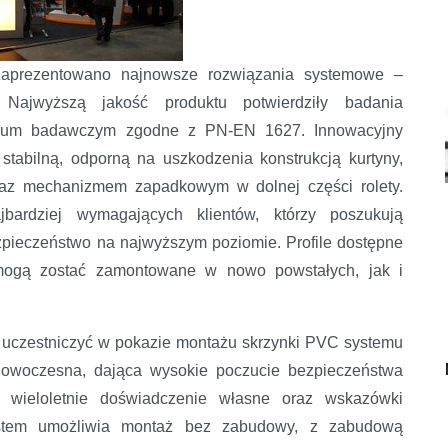
zaprezentowano najnowsze rozwiązania systemowe –
Najwyższą jakość produktu potwierdziły badania
rium badawczym zgodne z PN-EN 1627. Innowacyjny
stabilną, odporną na uszkodzenia konstrukcją kurtyny,
raz mechanizmem zapadkowym w dolnej części rolety.
bardziej wymagających klientów, którzy poszukują
zpieczeństwo na najwyższym poziomie. Profile dostępne
i mogą zostać zamontowane w nowo powstałych, jak i
i uczestniczyć w pokazie montażu skrzynki PVC systemu
Nowoczesna, dająca wysokie poczucie bezpieczeństwa
 wieloletnie doświadczenie własne oraz wskazówki
system umożliwia montaż bez zabudowy, z zabudową