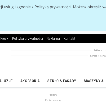
acji usług i zgodnie z Polityką prywatności. Możesz określi
Kiosk
Polityka prywatności
Reklama
Kontakt
Reklama
Koniec reklam
ŻALUZJE
AKCESORIA
SZKŁO & FASADY
MASZYNY & 
Reklama
Koniec reklamy