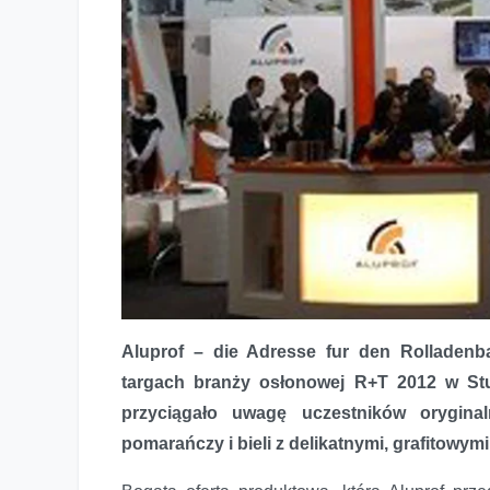
Aluprof – die Adresse fur den Rolladenba
targach branży osłonowej R+T 2012 w Stu
Aluprof prezentuje swoją ofertę w Stuttgarcie
przyciągało uwagę uczestników orygina
pomarańczy i bieli z delikatnymi, grafitowymi