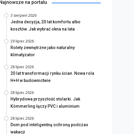
Najnowsze na portalu
3 sierpień 2026
Jedna decyzja, 20 lat komfortu albo
kosztów. Jak wybrać okna na lata
29 lipiec 2026
Rolety zewnętrzne jako naturalny
klimatyzator
na bez tajemnic. Na co
28 lipiec 2026
rócić uwagę przed
Saint-Gobain prezentuje
20 lat transformacji rynku ścian. Nowa rola
akupem
nowy film wizerunkowy
H+H w budownictwie
lipiec 2026
13 lipiec 2026
28 lipiec 2026
Hybrydowa przyszłość stolarki. Jak
Kömmerling łączy PVC i aluminium
28 lipiec 2026
Dom pod inteligentną ochroną podczas
wakacji