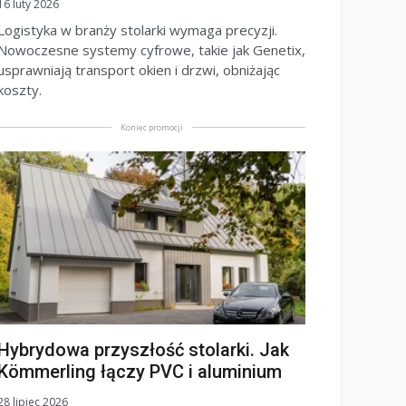
16 luty 2026
Logistyka w branży stolarki wymaga precyzji.
Nowoczesne systemy cyfrowe, takie jak Genetix,
usprawniają transport okien i drzwi, obniżając
koszty.
Koniec promocji
Hybrydowa przyszłość stolarki. Jak
Kömmerling łączy PVC i aluminium
28 lipiec 2026