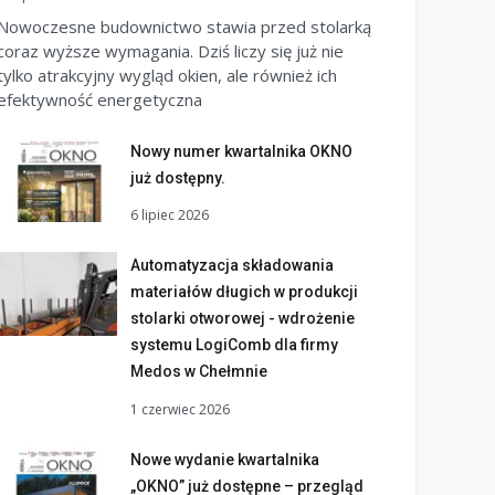
Nowoczesne budownictwo stawia przed stolarką
coraz wyższe wymagania. Dziś liczy się już nie
tylko atrakcyjny wygląd okien, ale również ich
efektywność energetyczna
Nowy numer kwartalnika OKNO
już dostępny.
6 lipiec 2026
Automatyzacja składowania
materiałów długich w produkcji
stolarki otworowej - wdrożenie
systemu LogiComb dla firmy
Medos w Chełmnie
1 czerwiec 2026
Nowe wydanie kwartalnika
„OKNO” już dostępne – przegląd