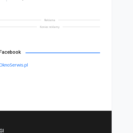
Reklama
Koniec reklamy
Facebook
OknoSerwis.pl
GI