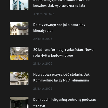
kosztów. Jak wybrać okna na lata
3 sierpień 2026
Rolety zewnętrzne jako naturalny
klimatyzator
29 lipiec 2026
20 lat transformacji rynku ścian. Nowa
rola H+H w budownictwie
28 lipiec 2026
Hybrydowa przyszłość stolarki. Jak
Kömmerling łączy PVC i aluminium
28 lipiec 2026
Dom pod inteligentną ochroną podczas
wakacji