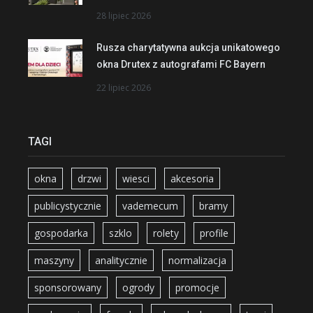
28 lipiec 2026
Rusza charytatywna aukcja unikatowego
okna Drutex z autografami FC Bayern
22 lipiec 2026
TAGI
okna
drzwi
wiesci
akcesoria
publicystycznie
vademecum
bramy
gospodarka
szklo
rolety
profile
maszyny
analitycznie
normalizacja
sponsorowany
ogrody
promocje