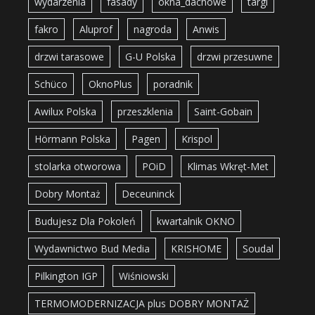
wydarzenia
fasady
okna_dachowe
targi
fakro
Aluprof
nagroda
Anwis
drzwi tarasowe
G-U Polska
drzwi przesuwne
Schüco
OknoPlus
poradnik
Awilux Polska
przeszklenia
Saint-Gobain
Hörmann Polska
Pagen
Krispol
stolarka otworowa
POiD
Klimas Wkręt-Met
Dobry Montaż
Deceuninck
Budujesz Dla Pokoleń
kwartalnik OKNO
Wydawnictwo Bud Media
KRISHOME
Soudal
Pilkington IGP
Wiśniowski
TERMOMODERNIZACJA plus DOBRY MONTAŻ