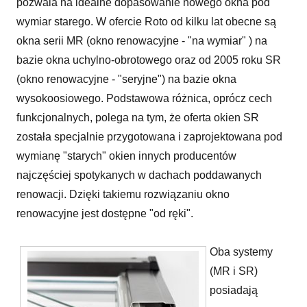
pozwala na idealne dopasowanie nowego okna pod
wymiar starego. W ofercie Roto od kilku lat obecne są
okna serii MR (okno renowacyjne - "na wymiar" ) na
bazie okna uchylno-obrotowego oraz od 2005 roku SR
(okno renowacyjne - "seryjne") na bazie okna
wysokoosiowego. Podstawowa różnica, oprócz cech
funkcjonalnych, polega na tym, że oferta okien SR
została specjalnie przygotowana i zaprojektowana pod
wymianę "starych" okien innych producentów
najczęściej spotykanych w dachach poddawanych
renowacji. Dzięki takiemu rozwiązaniu okno
renowacyjne jest dostępne "od ręki".
Oba systemy
(MR i SR)
posiadają