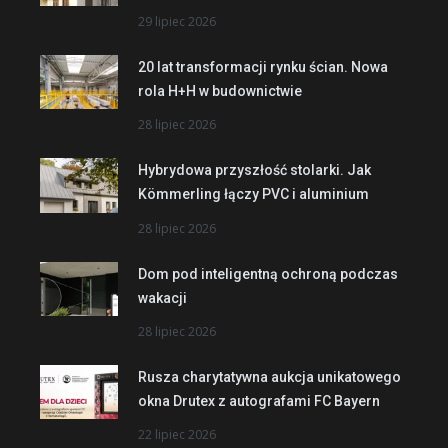
29 lipiec 2026
20 lat transformacji rynku ścian. Nowa
rola H+H w budownictwie
28 lipiec 2026
Hybrydowa przyszłość stolarki. Jak
Kömmerling łączy PVC i aluminium
28 lipiec 2026
Dom pod inteligentną ochroną podczas
wakacji
28 lipiec 2026
Rusza charytatywna aukcja unikatowego
okna Drutex z autografami FC Bayern
22 lipiec 2026