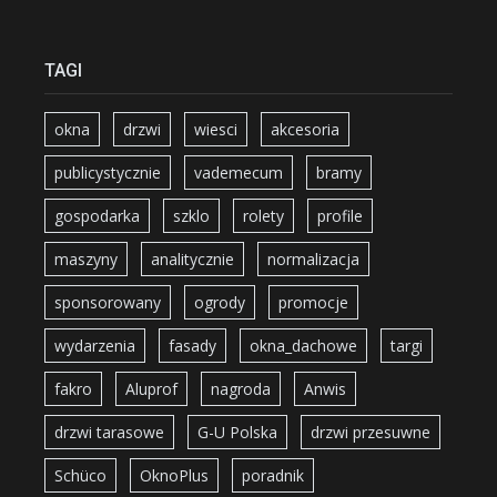
TAGI
okna
drzwi
wiesci
akcesoria
publicystycznie
vademecum
bramy
gospodarka
szklo
rolety
profile
maszyny
analitycznie
normalizacja
sponsorowany
ogrody
promocje
wydarzenia
fasady
okna_dachowe
targi
fakro
Aluprof
nagroda
Anwis
drzwi tarasowe
G-U Polska
drzwi przesuwne
Schüco
OknoPlus
poradnik