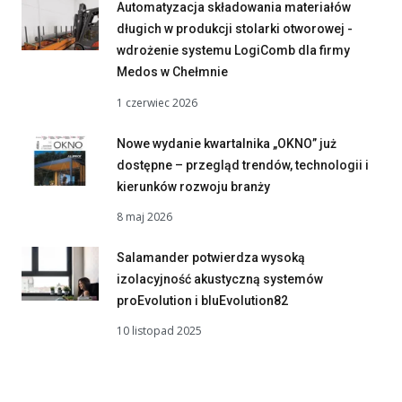
Automatyzacja składowania materiałów
długich w produkcji stolarki otworowej -
wdrożenie systemu LogiComb dla firmy
Medos w Chełmnie
1 czerwiec 2026
Nowe wydanie kwartalnika „OKNO” już
dostępne – przegląd trendów, technologii i
kierunków rozwoju branży
8 maj 2026
Salamander potwierdza wysoką
izolacyjność akustyczną systemów
proEvolution i bluEvolution82
10 listopad 2025