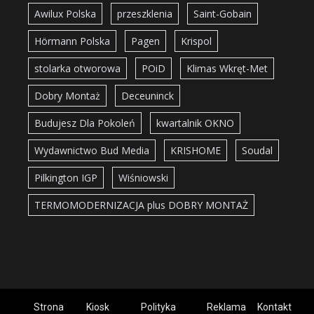
Awilux Polska
przeszklenia
Saint-Gobain
Hörmann Polska
Pagen
Krispol
stolarka otworowa
POiD
Klimas Wkręt-Met
Dobry Montaż
Deceuninck
Budujesz Dla Pokoleń
kwartalnik OKNO
Wydawnictwo Bud Media
KRISHOME
Soudal
Pilkington IGP
Wiśniowski
TERMOMODERNIZACJA plus DOBRY MONTAŻ
Strona
Kiosk
Polityka
Reklama
Kontakt