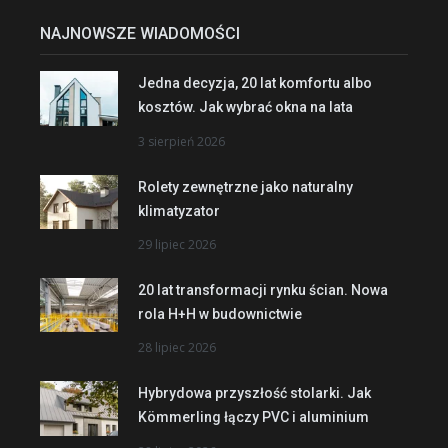
NAJNOWSZE WIADOMOŚCI
Jedna decyzja, 20 lat komfortu albo
kosztów. Jak wybrać okna na lata
3 sierpień 2026
Rolety zewnętrzne jako naturalny
klimatyzator
29 lipiec 2026
20 lat transformacji rynku ścian. Nowa
rola H+H w budownictwie
28 lipiec 2026
Hybrydowa przyszłość stolarki. Jak
Kömmerling łączy PVC i aluminium