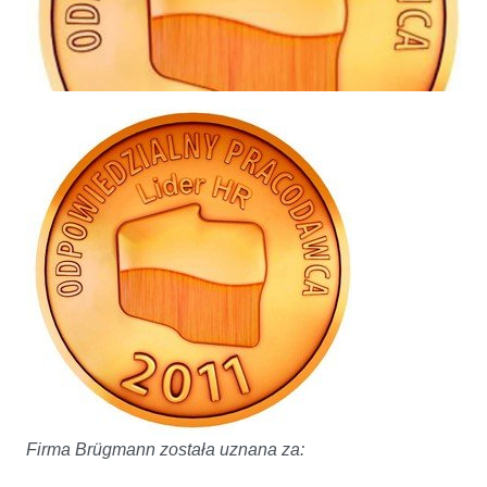
Brügman uhonorowany tytułem: Odpowiedzialny Pracodawca 2011
Firma Brügmann została uznana za: