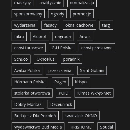
maszyny
analitycznie
normalizacja
sponsorowany
ogrody
promocje
wydarzenia
fasady
okna_dachowe
targi
fakro
Aluprof
nagroda
Anwis
drzwi tarasowe
G-U Polska
drzwi przesuwne
Schüco
OknoPlus
poradnik
Awilux Polska
przeszklenia
Saint-Gobain
Hörmann Polska
Pagen
Krispol
stolarka otworowa
POiD
Klimas Wkręt-Met
Dobry Montaż
Deceuninck
Budujesz Dla Pokoleń
kwartalnik OKNO
Wydawnictwo Bud Media
KRISHOME
Soudal