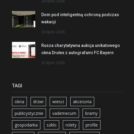
28 lipiec 2026
Dom pod inteligentną ochroną podczas
wakacji
28 lipiec 2026
Rusza charytatywna aukcja unikatowego
okna Drutex z autografami FC Bayern
22 lipiec 2026
TAGI
okna
drzwi
wiesci
akcesoria
publicystycznie
vademecum
bramy
gospodarka
szklo
rolety
profile