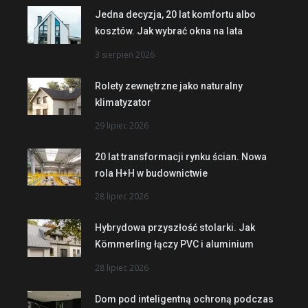
Jedna decyzja, 20 lat komfortu albo
kosztów. Jak wybrać okna na lata
3 sierpień 2026
Rolety zewnętrzne jako naturalny
klimatyzator
29 lipiec 2026
20 lat transformacji rynku ścian. Nowa
rola H+H w budownictwie
28 lipiec 2026
Hybrydowa przyszłość stolarki. Jak
Kömmerling łączy PVC i aluminium
28 lipiec 2026
Dom pod inteligentną ochroną podczas