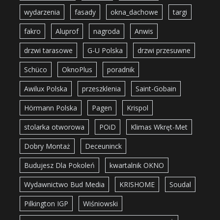
wydarzenia
fasady
okna_dachowe
targi
fakro
Aluprof
nagroda
Anwis
drzwi tarasowe
G-U Polska
drzwi przesuwne
Schüco
OknoPlus
poradnik
Awilux Polska
przeszklenia
Saint-Gobain
Hörmann Polska
Pagen
Krispol
stolarka otworowa
POiD
Klimas Wkręt-Met
Dobry Montaż
Deceuninck
Budujesz Dla Pokoleń
kwartalnik OKNO
Wydawnictwo Bud Media
KRISHOME
Soudal
Pilkington IGP
Wiśniowski