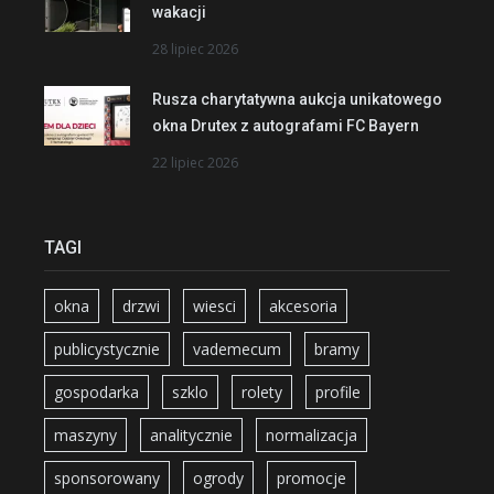
wakacji
28 lipiec 2026
Rusza charytatywna aukcja unikatowego
okna Drutex z autografami FC Bayern
22 lipiec 2026
TAGI
okna
drzwi
wiesci
akcesoria
publicystycznie
vademecum
bramy
gospodarka
szklo
rolety
profile
maszyny
analitycznie
normalizacja
sponsorowany
ogrody
promocje