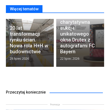
Więcej tematów
Rusza
charytatywna
20 lat
aukcja
transformacji
unikatowego
rynku ścian.
okna Drutex z
Nowa rola H+H w
autografami FC
budownictwie
Bayern
28 lipiec 2026
22 lipiec 2026
Przeczytaj koniecznie
Promocja