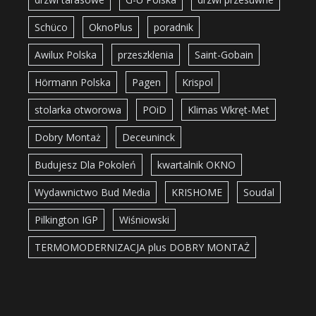
Schüco
OknoPlus
poradnik
Awilux Polska
przeszklenia
Saint-Gobain
Hörmann Polska
Pagen
Krispol
stolarka otworowa
POiD
Klimas Wkręt-Met
Dobry Montaż
Deceuninck
Budujesz Dla Pokoleń
kwartalnik OKNO
Wydawnictwo Bud Media
KRISHOME
Soudal
Pilkington IGP
Wiśniowski
TERMOMODERNIZACJA plus DOBRY MONTAŻ