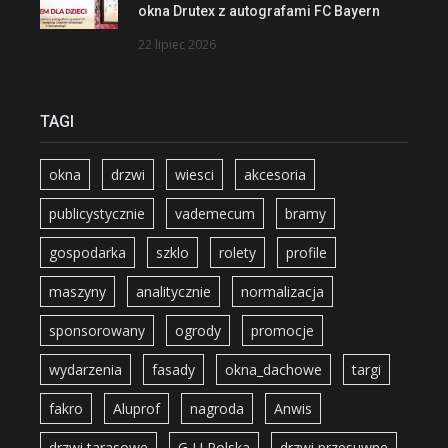
okna Drutex z autografami FC Bayern
22 lipiec 2026
TAGI
okna
drzwi
wiesci
akcesoria
publicystycznie
vademecum
bramy
gospodarka
szklo
rolety
profile
maszyny
analitycznie
normalizacja
sponsorowany
ogrody
promocje
wydarzenia
fasady
okna_dachowe
targi
fakro
Aluprof
nagroda
Anwis
drzwi tarasowe
G-U Polska
drzwi przesuwne