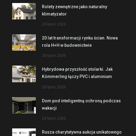
Rolety zewnętrzne jako naturalny
klimatyzator
29 lipiec 2026
20 lat transformacji rynku ścian. Nowa
rola H+H w budownictwie
28 lipiec 2026
Hybrydowa przyszłość stolarki. Jak
Kömmerling łączy PVC i aluminium
28 lipiec 2026
Dom pod inteligentną ochroną podczas
wakacji
28 lipiec 2026
Rusza charytatywna aukcja unikatowego