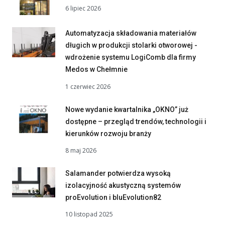
6 lipiec 2026
Automatyzacja składowania materiałów
długich w produkcji stolarki otworowej -
wdrożenie systemu LogiComb dla firmy
Medos w Chełmnie
1 czerwiec 2026
Nowe wydanie kwartalnika „OKNO” już
dostępne – przegląd trendów, technologii i
kierunków rozwoju branży
8 maj 2026
Salamander potwierdza wysoką
izolacyjność akustyczną systemów
proEvolution i bluEvolution82
10 listopad 2025