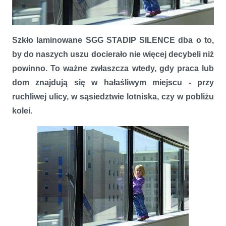
SGG STADIP SILENCE – HAŁAS POD KONTROLĄ
Szkło laminowane SGG STADIP SILENCE dba o to,
by do naszych uszu docierało nie więcej decybeli niż
powinno. To ważne zwłaszcza wtedy, gdy praca lub
dom znajdują się w hałaśliwym miejscu - przy
ruchliwej ulicy, w sąsiedztwie lotniska, czy w pobliżu
kolei.