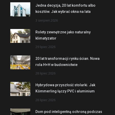
Jedna decyzja, 20 lat komfortu albo
kosztów. Jak wybrać okna na lata
3 sierpień 2026
Rolety zewnętrzne jako naturalny
klimatyzator
29 lipiec 2026
20 lat transformacji rynku ścian. Nowa
rola H+H w budownictwie
28 lipiec 2026
Hybrydowa przyszłość stolarki. Jak
Kömmerling łączy PVC i aluminium
28 lipiec 2026
Dom pod inteligentną ochroną podczas