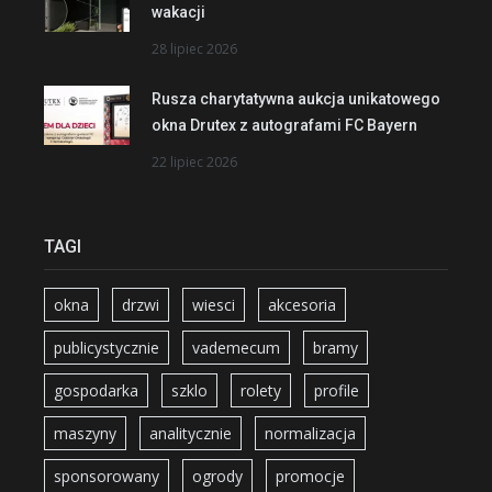
wakacji
28 lipiec 2026
Rusza charytatywna aukcja unikatowego
okna Drutex z autografami FC Bayern
22 lipiec 2026
TAGI
okna
drzwi
wiesci
akcesoria
publicystycznie
vademecum
bramy
gospodarka
szklo
rolety
profile
maszyny
analitycznie
normalizacja
sponsorowany
ogrody
promocje