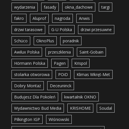
wydarzenia
fasady
okna_dachowe
targi
fakro
Aluprof
nagroda
Anwis
drzwi tarasowe
G-U Polska
drzwi przesuwne
Schüco
OknoPlus
poradnik
Awilux Polska
przeszklenia
Saint-Gobain
Hörmann Polska
Pagen
Krispol
stolarka otworowa
POiD
Klimas Wkręt-Met
Dobry Montaż
Deceuninck
Budujesz Dla Pokoleń
kwartalnik OKNO
Wydawnictwo Bud Media
KRISHOME
Soudal
Pilkington IGP
Wiśniowski