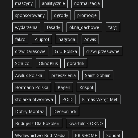
maszyny
analitycznie
normalizacja
sponsorowany
ogrody
promocje
wydarzenia
fasady
okna_dachowe
targi
fakro
Aluprof
nagroda
Anwis
drzwi tarasowe
G-U Polska
drzwi przesuwne
Schüco
OknoPlus
poradnik
Awilux Polska
przeszklenia
Saint-Gobain
Hörmann Polska
Pagen
Krispol
stolarka otworowa
POiD
Klimas Wkręt-Met
Dobry Montaż
Deceuninck
Budujesz Dla Pokoleń
kwartalnik OKNO
Wydawnictwo Bud Media
KRISHOME
Soudal