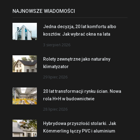
NAJNOWSZE WIADOMOŚCI
Jedna decyzja, 20 lat komfortu albo
kosztów. Jak wybrać okna na lata
3 sierpień 2026
Rolety zewnętrzne jako naturalny
klimatyzator
29 lipiec 2026
20 lat transformacji rynku ścian. Nowa
rola H+H w budownictwie
28 lipiec 2026
Hybrydowa przyszłość stolarki. Jak
Kömmerling łączy PVC i aluminium