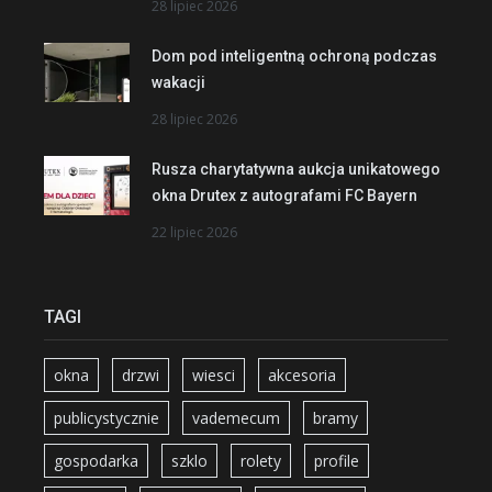
28 lipiec 2026
Dom pod inteligentną ochroną podczas
wakacji
28 lipiec 2026
Rusza charytatywna aukcja unikatowego
okna Drutex z autografami FC Bayern
22 lipiec 2026
TAGI
okna
drzwi
wiesci
akcesoria
publicystycznie
vademecum
bramy
gospodarka
szklo
rolety
profile