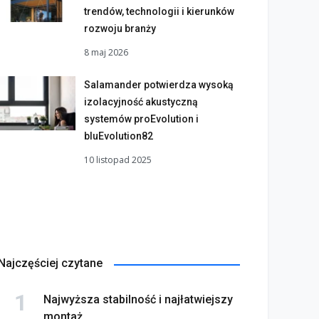
trendów, technologii i kierunków
rozwoju branży
8 maj 2026
Salamander potwierdza wysoką
izolacyjność akustyczną
systemów proEvolution i
bluEvolution82
10 listopad 2025
na bez tajemnic. Na co
Najczęściej czytane
rócić uwagę przed
Saint-Gobain prezentuje
akupem
nowy film wizerunkowy
Najwyższa stabilność i najłatwiejszy
lipiec 2026
13 lipiec 2026
montaż