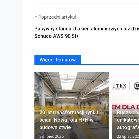
« Poprzedni artykuł
Pasywny standard okien aluminiowych już dzi
Schüco AWS 90.SI+
Więcej tematów
20 lat transformacji rynku
Rusza ch
ścian. Nowa rola H+H w
unikatow
budownictwie
autograf
28 lipiec 2026
22 lipiec 20