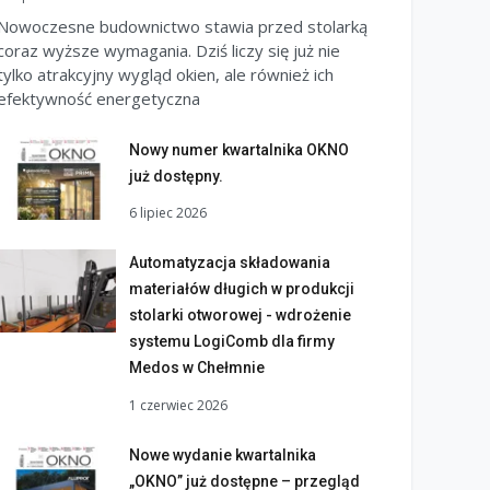
Nowoczesne budownictwo stawia przed stolarką
coraz wyższe wymagania. Dziś liczy się już nie
tylko atrakcyjny wygląd okien, ale również ich
efektywność energetyczna
Nowy numer kwartalnika OKNO
już dostępny.
6 lipiec 2026
Automatyzacja składowania
materiałów długich w produkcji
stolarki otworowej - wdrożenie
systemu LogiComb dla firmy
Medos w Chełmnie
1 czerwiec 2026
Nowe wydanie kwartalnika
„OKNO” już dostępne – przegląd