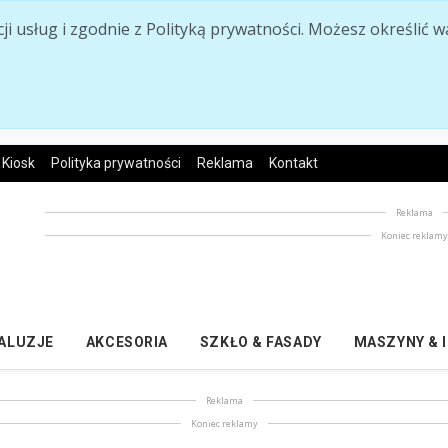
acji usług i zgodnie z Polityką prywatności. Możesz określi
Kiosk
Polityka prywatności
Reklama
Kontakt
Reklama
Koniec reklam
ŻALUZJE
AKCESORIA
SZKŁO & FASADY
MASZYNY & 
Reklama
Koniec reklamy