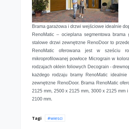
Brama garażowa i drzwi wejściowe idealnie d
RenoMatic – ocieplana segmentowa brama 
stalowe drzwi zewnętrzne RenoDoor to przed
RenoMatic oferowana jest w sześciu ro
mikroprofilowanej powłoce Micrograin w kolor
rodzajach oklein foliowych Decograin - drewno
każdego rodzaju bramy RenoMatic idealnie
zewnętrzne RenoDoor. Brama RenoMatic ofero
2125 mm, 2500 x 2125 mm, 3000 x 2125 mm i
2100 mm.
Tagi
wiesci