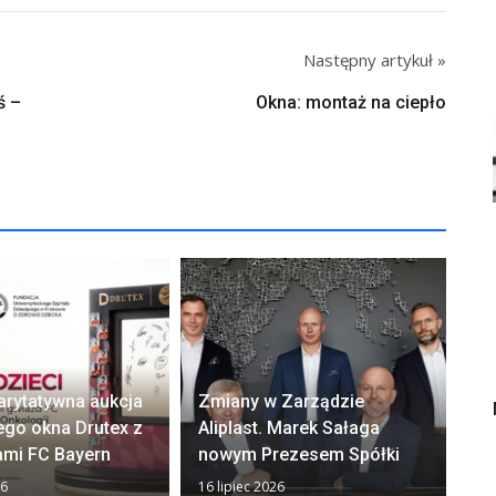
Następny artykuł »
ś –
Okna: montaż na ciepło
arytatywna aukcja
Zmiany w Zarządzie
Ok
ego okna Drutex z
Aliplast. Marek Sałaga
zw
ami FC Bayern
nowym Prezesem Spółki
z
26
16 lipiec 2026
13 