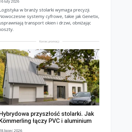
16 luty 2026
Logistyka w branży stolarki wymaga precyzji.
Nowoczesne systemy cyfrowe, takie jak Genetix,
usprawniają transport okien i drzwi, obniżając
koszty.
Koniec promocji
Hybrydowa przyszłość stolarki. Jak
Kömmerling łączy PVC i aluminium
28 lipiec 2026