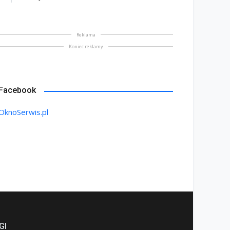
Reklama
Koniec reklamy
Facebook
OknoSerwis.pl
GI