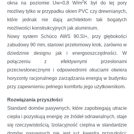
2
okna na poziomie Uw=0,8 W/m
K był do tej pory
możliwy tylko w przypadku okien PVC czy drewnianych,
które jednak nie dają architektom tak bogatych
możliwości konstrukcyjnych jak aluminium.
Nowy system Schüco AWS 90.SI+, przy głębokości
zabudowy 90 mm, stanowi przełomowy krok, zarówno w
dziedzinie designu jak i energooszczędności. W
połączeniu z efektywnymi przesłonami
przeciwsłonecznymi i odpowiednimi okuciami otwiera
horyzonty racjonalnego zarządzania energią w budynku
przy zapewnieniu pełnego komfortu jego użytkownikom.
Rozwiązania przyszłości
Standard domów pasywnych, które zapobiegają utracie
ciepła i pozyskują energię ze źródeł odnawialnych, staje
się rzeczywistością. Izolacyjność cieplna w standardzie
domów pasywnych nie jest już kwestią przyszłości: