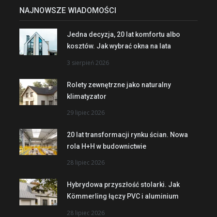
NAJNOWSZE WIADOMOŚCI
Jedna decyzja, 20 lat komfortu albo
kosztów. Jak wybrać okna na lata
3 sierpień 2026
Rolety zewnętrzne jako naturalny
klimatyzator
29 lipiec 2026
20 lat transformacji rynku ścian. Nowa
rola H+H w budownictwie
28 lipiec 2026
Hybrydowa przyszłość stolarki. Jak
Kömmerling łączy PVC i aluminium
28 lipiec 2026