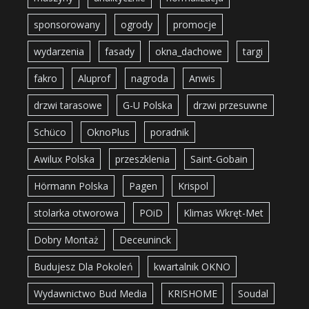
sponsorowany
ogrody
promocje
wydarzenia
fasady
okna_dachowe
targi
fakro
Aluprof
nagroda
Anwis
drzwi tarasowe
G-U Polska
drzwi przesuwne
Schüco
OknoPlus
poradnik
Awilux Polska
przeszklenia
Saint-Gobain
Hörmann Polska
Pagen
Krispol
stolarka otworowa
POiD
Klimas Wkręt-Met
Dobry Montaż
Deceuninck
Budujesz Dla Pokoleń
kwartalnik OKNO
Wydawnictwo Bud Media
KRISHOME
Soudal