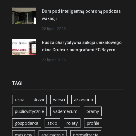
Dom pod inteligentną ochroną podczas
wakacji
28 lipiec 2026
Rusza charytatywna aukcja unikatowego
okna Drutex z autografami FC Bayern
22 lipiec 2026
TAGI
okna
drzwi
wiesci
akcesoria
publicystycznie
vademecum
bramy
gospodarka
szklo
rolety
profile
maszyny
analitycznie
normalizacja