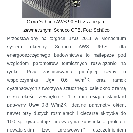
Okno Schüco AWS 90.SI+ z żaluzjami
zewnętrznymi Schüco CTB. Fot.: Schüco
Przedstawiony na targach BAU 2011 w Monachium
system okienny Schüco AWS 90.SI+ dla
energooszczędnego budownictwa to najlepsze pod
względem parametrów termicznych rozwiązanie na
rynku. Przy zastosowaniu potrójnej szyby o
2
współczynniku Ug= 0,6 W/m
K oraz ramek
dystansowych z tworzywa sztucznego, całe okno z ramą
o szerokości zewnętrznej 117 mm osiąga standard
pasywny Uw= 0,8 W/m2K. Idealne parametry okien,
nawet przy dużych rozmiarach i ciężarze skrzydła do
160 kg, gwarantuje innowacyjna konstrukcja profilu z
nowatorskim tzw. „płetwowym” uszczelnieniem