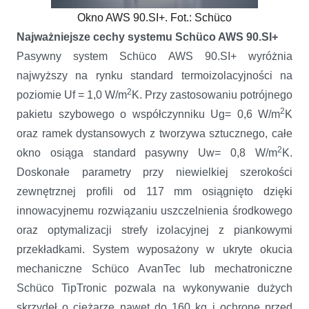
Okno AWS 90.SI+. Fot.: Schüco
Najważniejsze cechy systemu Schüco AWS 90.SI+
Pasywny system Schüco AWS 90.SI+ wyróżnia
najwyższy na rynku standard termoizolacyjności na
2
poziomie Uf = 1,0 W/m
K. Przy zastosowaniu potrójnego
2
pakietu szybowego o współczynniku Ug= 0,6 W/m
K
oraz ramek dystansowych z tworzywa sztucznego, całe
2
okno osiąga standard pasywny Uw= 0,8 W/m
K.
Doskonałe parametry przy niewielkiej szerokości
zewnętrznej profili od 117 mm osiągnięto dzięki
innowacyjnemu rozwiązaniu uszczelnienia środkowego
oraz optymalizacji strefy izolacyjnej z piankowymi
przekładkami. System wyposażony w ukryte okucia
mechaniczne Schüco AvanTec lub mechatroniczne
Schüco TipTronic pozwala na wykonywanie dużych
skrzydeł o ciężarze nawet do 160 kg i ochronę przed