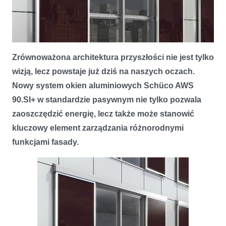
Zrównoważona architektura przyszłości nie jest tylko
wizją, lecz powstaje już dziś na naszych oczach.
Nowy system okien aluminiowych Schüco AWS
90.SI+ w standardzie pasywnym nie tylko pozwala
zaoszczędzić energię, lecz także może stanowić
Pasywny standard okien aluminiowych już dziś – Schüco AWS
90.SI+
kluczowy element zarządzania różnorodnymi
funkcjami fasady.