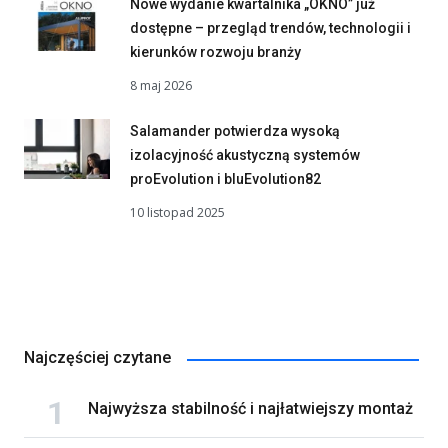
Nowe wydanie kwartalnika „OKNO” już
dostępne – przegląd trendów, technologii i
kierunków rozwoju branży
8 maj 2026
Salamander potwierdza wysoką
izolacyjność akustyczną systemów
proEvolution i bluEvolution82
10 listopad 2025
Najczęściej czytane
Najwyższa stabilność i najłatwiejszy montaż