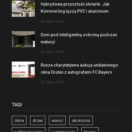
Hybrydowa przyszłość stolarki. Jak
Kömmerling łączy PVC i aluminium
28 lipiec 2026
Dom pod inteligentną ochroną podczas
wakacji
28 lipiec 2026
Rusza charytatywna aukcja unikatowego
okna Drutex z autografami FC Bayern
22 lipiec 2026
TAGI
okna
drzwi
wiesci
akcesoria
publicystycznie
vademecum
bramy