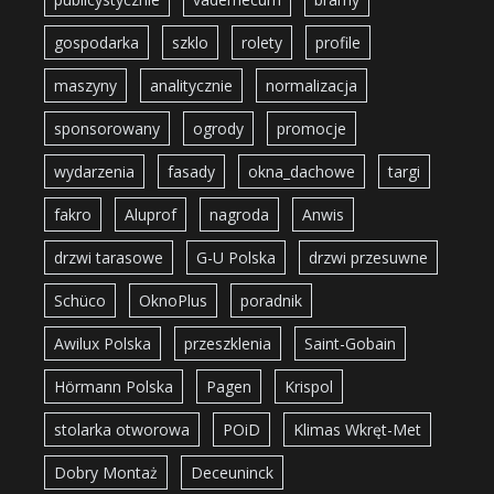
gospodarka
szklo
rolety
profile
maszyny
analitycznie
normalizacja
sponsorowany
ogrody
promocje
wydarzenia
fasady
okna_dachowe
targi
fakro
Aluprof
nagroda
Anwis
drzwi tarasowe
G-U Polska
drzwi przesuwne
Schüco
OknoPlus
poradnik
Awilux Polska
przeszklenia
Saint-Gobain
Hörmann Polska
Pagen
Krispol
stolarka otworowa
POiD
Klimas Wkręt-Met
Dobry Montaż
Deceuninck