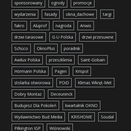
sponsorowany
ogrody
promocje
wydarzenia
fasady
okna_dachowe
targi
fakro
Aluprof
nagroda
Anwis
drzwi tarasowe
G-U Polska
drzwi przesuwne
Schüco
OknoPlus
poradnik
Awilux Polska
przeszklenia
Saint-Gobain
Hörmann Polska
Pagen
Krispol
stolarka otworowa
POiD
Klimas Wkręt-Met
Dobry Montaż
Deceuninck
Budujesz Dla Pokoleń
kwartalnik OKNO
Wydawnictwo Bud Media
KRISHOME
Soudal
Pilkington IGP
Wiśniowski