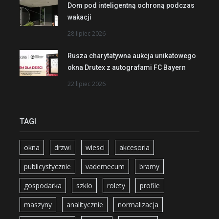
Dom pod inteligentną ochroną podczas
wakacji
28 lipiec 2026
Rusza charytatywna aukcja unikatowego
okna Drutex z autografami FC Bayern
22 lipiec 2026
TAGI
okna
drzwi
wiesci
akcesoria
publicystycznie
vademecum
bramy
gospodarka
szklo
rolety
profile
maszyny
analitycznie
normalizacja