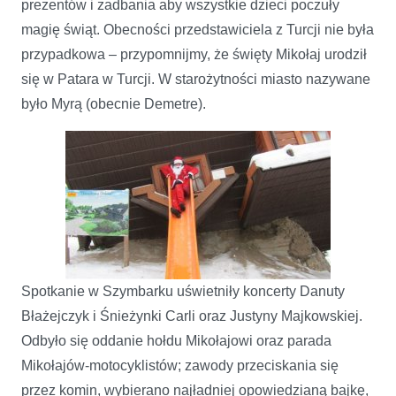
prezentów i zadbania aby wszystkie dzieci poczuły
magię świąt. Obecności przedstawiciela z Turcji nie była
przypadkowa – przypomnijmy, że święty Mikołaj urodził
się w Patara w Turcji. W starożytności miasto nazywane
było Myrą (obecnie Demetre).
Spotkanie w Szymbarku uświetniły koncerty Danuty
Błażejczyk i Śnieżynki Carli oraz Justyny Majkowskiej.
Odbyło się oddanie hołdu Mikołajowi oraz parada
Mikołajów-motocyklistów; zawody przeciskania się
przez komin, wybierano najładniej opowiedzianą bajkę,