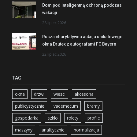
Dom pod inteligentną ochroną podczas
wakacji
28 lipiec 2026
Rusza charytatywna aukcja unikatowego
okna Drutex z autografami FC Bayern
22 lipiec 2026
TAGI
okna
drzwi
wiesci
akcesoria
publicystycznie
vademecum
bramy
gospodarka
szklo
rolety
profile
maszyny
analitycznie
normalizacja