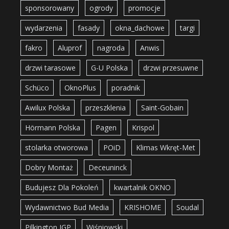
sponsorowany
ogrody
promocje
wydarzenia
fasady
okna_dachowe
targi
fakro
Aluprof
nagroda
Anwis
drzwi tarasowe
G-U Polska
drzwi przesuwne
Schüco
OknoPlus
poradnik
Awilux Polska
przeszklenia
Saint-Gobain
Hörmann Polska
Pagen
Krispol
stolarka otworowa
POiD
Klimas Wkręt-Met
Dobry Montaż
Deceuninck
Budujesz Dla Pokoleń
kwartalnik OKNO
Wydawnictwo Bud Media
KRISHOME
Soudal
Pilkington IGP
Wiśniowski