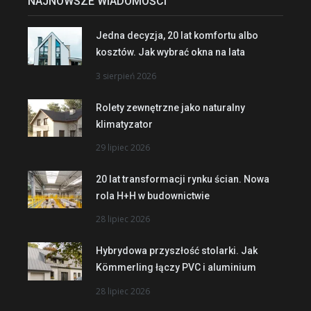
NAJNOWSZE WIADOMOŚCI
Jedna decyzja, 20 lat komfortu albo
kosztów. Jak wybrać okna na lata
3 sierpień 2026
Rolety zewnętrzne jako naturalny
klimatyzator
29 lipiec 2026
20 lat transformacji rynku ścian. Nowa
rola H+H w budownictwie
28 lipiec 2026
Hybrydowa przyszłość stolarki. Jak
Kömmerling łączy PVC i aluminium
28 lipiec 2026