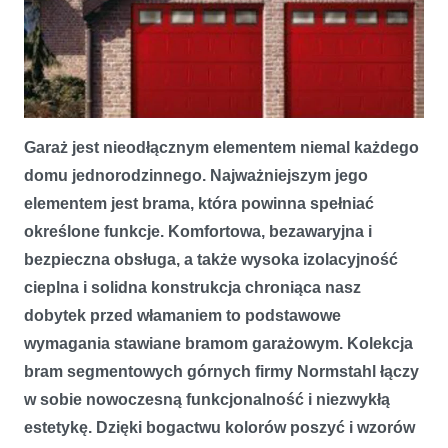
Garaż jest nieodłącznym elementem niemal każdego
Linia bram segmentowych górnych firmy Normstahl – nowa
generacja bram garażowych
domu jednorodzinnego. Najważniejszym jego
elementem jest brama, która powinna spełniać
określone funkcje. Komfortowa, bezawaryjna i
bezpieczna obsługa, a także wysoka izolacyjność
cieplna i solidna konstrukcja chroniąca nasz
dobytek przed włamaniem to podstawowe
wymagania stawiane bramom garażowym. Kolekcja
bram segmentowych górnych firmy Normstahl łączy
w sobie nowoczesną funkcjonalność i niezwykłą
estetykę. Dzięki bogactwu kolorów poszyć i wzorów