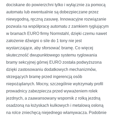
dociskane do powierzchni tylko i wyłącznie za pomocą
automatu lub ewentualnie są dobezpieczane przez
niewygodną, ręczną zasuwę. Innowacyjne rozwiązanie
pozwala na współpracę automatu z zamkiem ryglującym
w bramach EURO firmy Normstahl, dzięki czemu nawet
założenie dźwigni o sile do 1 tony nie jest
wystarczające, aby sforsować bramę. Co więcej
skuteczność dwupunktowego systemu ryglowania
bramy sekcyjnej górnej EURO została podwyższona
dzięki zastosowaniu dodatkowych mechanizmów,
strzegących bramę przed ingerencją osób
niepożądanych. Mocny, szczególnie wytrzymały profil
prowadnicy zabezpiecza przed wyważeniem rolek
jezdnych, a zaawansowany wspornik z rolką jezdną
osadzoną na łożyskach kulkowych i metalową osłoną
na rolce zniechęcą niejednego włamywacza. Podobnie