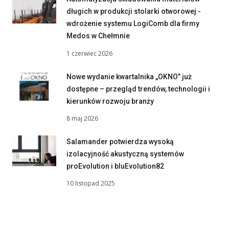
długich w produkcji stolarki otworowej -
wdrożenie systemu LogiComb dla firmy
Medos w Chełmnie
1 czerwiec 2026
Nowe wydanie kwartalnika „OKNO” już
dostępne – przegląd trendów, technologii i
kierunków rozwoju branży
8 maj 2026
Salamander potwierdza wysoką
izolacyjność akustyczną systemów
proEvolution i bluEvolution82
10 listopad 2025