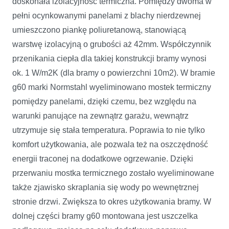
doskonała izolacyjność termiczna. Pomiędzy dwoma w
pełni ocynkowanymi panelami z blachy nierdzewnej
umieszczono piankę poliuretanową, stanowiącą
warstwę izolacyjną o grubości aż 42mm. Współczynnik
przenikania ciepła dla takiej konstrukcji bramy wynosi
ok. 1 W/m2K (dla bramy o powierzchni 10m2). W bramie
g60 marki Normstahl wyeliminowano mostek termiczny
pomiędzy panelami, dzięki czemu, bez względu na
warunki panujące na zewnątrz garażu, wewnątrz
utrzymuje się stała temperatura. Poprawia to nie tylko
komfort użytkowania, ale pozwala też na oszczędność
energii traconej na dodatkowe ogrzewanie. Dzięki
przerwaniu mostka termicznego zostało wyeliminowane
także zjawisko skraplania się wody po wewnętrznej
stronie drzwi. Zwiększa to okres użytkowania bramy. W
dolnej części bramy g60 montowana jest uszczelka