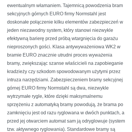
ewentualnym włamaniem. Tajemnicą powodzenia bram
sekcyjnych górnych EURO firmy Normstahl jest
doskonałe połączenie kilku elementów zabezpieczeń w
jeden niezawodny system, który stanowi niezwykle
efektywną barierę przed próbą wtargnięcia do garażu
nieproszonych gości. Klasa antywyważeniowa WK2 w
bramie EURO znacznie utrudni proces wyważenia
bramy, zwiększając szanse właścicieli na zapobieganie
kradzieży czy szkodom spowodowanym użytymi przez
intruza narzędziami. Zabezpieczeniem bramy sekcyjnej
górnej EURO firmy Normstahl są dwa, niezwykle
wytrzymałe rygle, które dzięki maksymalnemu
sprzężeniu z automatyką bramy powodują, że brama po
zamknięciu jest od razu ryglowana w dwóch punktach, a
przed jej otwarciem automat sam ją odryglowuje (system
tzw. aktywnego ryglowania). Standardowe bramy są