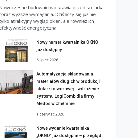
Nowoczesne budownictwo stawia przed stolarką
coraz wyższe wymagania. Dziś liczy się już nie
tylko atrakcyjny wygląd okien, ale również ich
efektywność energetyczna
Nowy numer kwartalnika OKNO
już dostępny.
6 lipiec 2026
Automatyzacja składowania
materiałów długich w produkcji
stolarki otworowej - wdrożenie
systemu LogiComb dla firmy
Medos w Chełmnie
1 czerwiec 2026
Nowe wydanie kwartalnika
„OKNO” już dostępne – przegląd