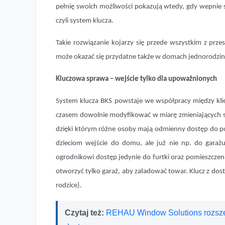
pełnię swoich możliwości pokazują wtedy, gdy wepnie 
czyli system klucza.
Takie rozwiązanie kojarzy się przede wszystkim z prze
może okazać się przydatne także w domach jednorodzi
Kluczowa sprawa – wejście tylko dla upoważnionych
System klucza BKS powstaje we współpracy między kli
czasem dowolnie modyfikować w miarę zmieniających si
dzięki którym różne osoby mają odmienny dostęp do p
dzieciom wejście do domu, ale już nie np. do garażu
ogrodnikowi dostęp jedynie do furtki oraz pomieszczen
otworzyć tylko garaż, aby załadować towar. Klucz z do
rodzice).
Czytaj też:
REHAU Window Solutions rozszerz