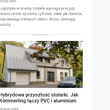
16 luty 2026
Logistyka w branży stolarki wymaga precyzji.
Nowoczesne systemy cyfrowe, takie jak Genetix,
usprawniają transport okien i drzwi, obniżając
koszty.
Koniec promocji
Hybrydowa przyszłość stolarki. Jak
Kömmerling łączy PVC i aluminium
28 lipiec 2026