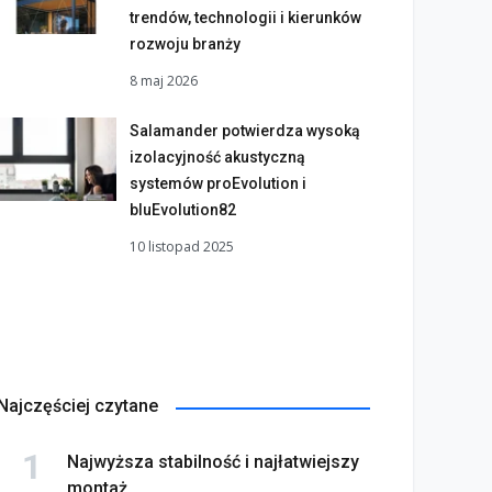
trendów, technologii i kierunków
rozwoju branży
8 maj 2026
Salamander potwierdza wysoką
izolacyjność akustyczną
systemów proEvolution i
bluEvolution82
10 listopad 2025
Najczęściej czytane
Najwyższa stabilność i najłatwiejszy
montaż