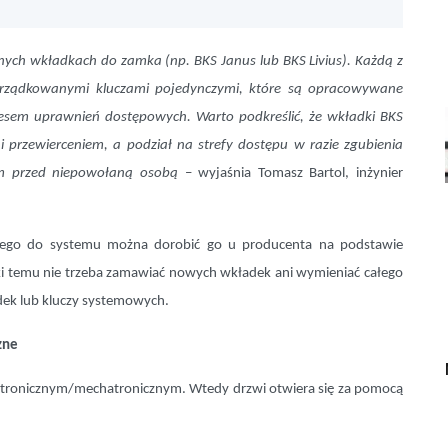
lnych wkładkach do zamka (np. BKS Janus lub BKS Livius). Każdą z
rządkowanymi kluczami pojedynczymi, które są opracowywane
resem uprawnień dostępowych. Warto podkreślić, że wkładki BKS
i przewierceniem, a podział na strefy dostępu w razie zgubienia
rem przed niepowołaną osobą
– wyjaśnia Tomasz Bartol, inżynier
ącego do systemu można dorobić go u producenta na podstawie
ęki temu nie trzeba zamawiać nowych wkładek ani wymieniać całego
ek lub kluczy systemowych.
zne
ktronicznym/mechatronicznym. Wtedy drzwi otwiera się za pomocą