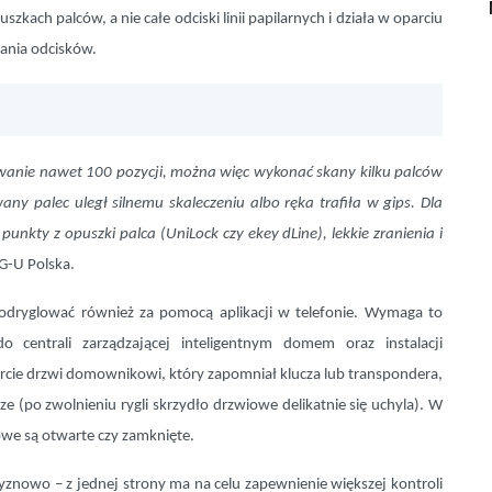
zkach palców, a nie całe odciski linii papilarnych i działa w oparciu
ania odcisków.
owanie nawet 100 pozycji, można więc wykonać skany kilku palców
palec uległ silnemu skaleczeniu albo ręka trafiła w gips. Dla
nkty z opuszki palca (UniLock czy ekey dLine), lekkie zranienia i
G-U Polska.
dryglować również za pomocą aplikacji w telefonie. Wymaga to
centrali zarządzającej inteligentnym domem oraz instalacji
arcie drzwi domownikowi, który zapomniał klucza lub transpondera,
ze (po zwolnieniu rygli skrzydło drzwiowe delikatnie się uchyla). W
owe są otwarte czy zamknięte.
znowo – z jednej strony ma na celu zapewnienie większej kontroli