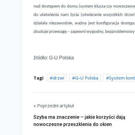
nad dostępem do domu (system klucza czy nowoczesne u
do ułatwienia nam życia (otwieranie wszystkich drzw
działała niezawodnie, ważna jest konfiguracja dostę
zbuduje przewagę – zapewni wygodny, bezproblemowy
źródło: G-U Polska
Tagi
drzwi
G-U Polska
System kont
« Poprzedni artykuł
Szyba ma znaczenie – jakie korzyści dają
nowoczesne przeszklenia do okien