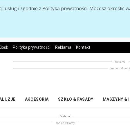
acji usług i zgodnie z Polityką prywatności. Możesz określi
Kiosk
Polityka prywatności
Reklama
Kontakt
Reklama
Koniec reklam
ŻALUZJE
AKCESORIA
SZKŁO & FASADY
MASZYNY & 
Reklama
Koniec reklamy