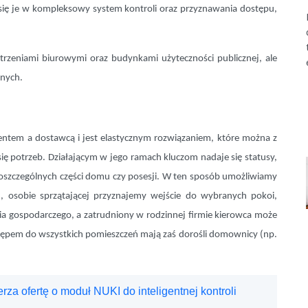
się je w kompleksowy system kontroli oraz przyznawania dostępu,
strzeniami biurowymi oraz budynkami użyteczności publicznej, ale
nnych.
entem a dostawcą i jest elastycznym rozwiązaniem, które można z
ę potrzeb. Działającym w jego ramach kluczom nadaje się statusy,
oszczególnych części domu czy posesji. W ten sposób umożliwiamy
, osobie sprzątającej przyznajemy wejście do wybranych pokoi,
ia gospodarczego, a zatrudniony w rodzinnej firmie kierowca może
stępem do wszystkich pomieszczeń mają zaś dorośli domownicy (np.
a ofertę o moduł NUKI do inteligentnej kontroli