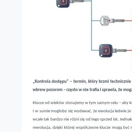
„Kontrola dostępu” – termin, który brzmi technicznie 
wbrew pozorom – często w nie trafia i sprawia, że mo
Klucze od wieków stosujemy w tym samym celu – aby k
I w sumie mogłoby się wydawać, że ewolucja ledwie je 
System klucza – domowe strefy dostępu
wcale tak bardzo nie różni się od tego sprzed lat. Jed
rewolucja, dzięki której współczesne klucze mogą by