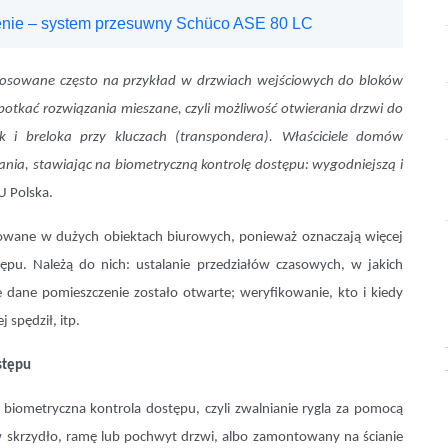
cenie – system przesuwny Schüco ASE 80 LC
stosowane często na przykład w drzwiach wejściowych do bloków
potkać rozwiązania mieszane, czyli możliwość otwierania drzwi do
k i breloka przy kluczach (transpondera). Właściciele domów
zania, stawiając na biometryczną kontrolę dostępu: wygodniejszą i
U Polska.
sowane w dużych obiektach biurowych, ponieważ oznaczają więcej
pu. Należą do nich: ustalanie przedziałów czasowych, w jakich
e dane pomieszczenie zostało otwarte; weryfikowanie, kto i kiedy
j spędził, itp.
stępu
iometryczna kontrola dostępu, czyli zwalnianie rygla za pomocą
 w skrzydło, ramę lub pochwyt drzwi, albo zamontowany na ścianie