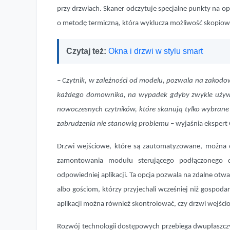
przy drzwiach. Skaner odczytuje specjalne punkty na opus
o metodę termiczną, która wyklucza możliwość skopiow
Czytaj też:
Okna i drzwi w stylu smart
– Czytnik, w zależności od modelu, pozwala na zakod
każdego domownika, na wypadek gdyby zwykle używany 
nowoczesnych czytników, które skanują tylko wybrane pu
zabrudzenia nie stanowią problemu
– wyjaśnia ekspert 
Drzwi wejściowe, które są zautomatyzowane, można o
zamontowania modułu sterującego podłączonego do 
odpowiedniej aplikacji. Ta opcja pozwala na zdalne otw
albo gościom, którzy przyjechali wcześniej niż gospodar
aplikacji można również skontrolować, czy drzwi wejści
Rozwój technologii dostępowych przebiega dwupłaszczy