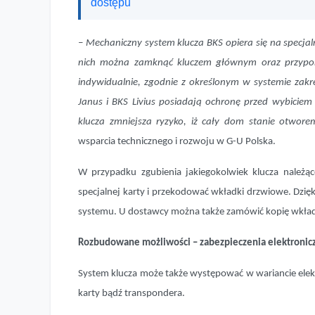
dostępu
– Mechaniczny system klucza BKS opiera się na specja
nich można zamknąć kluczem głównym oraz przypo
indywidualnie, zgodnie z określonym w systemie zak
Janus i BKS Livius posiadają ochronę przed wybiciem 
klucza zmniejsza ryzyko, iż cały dom stanie otwo
wsparcia technicznego i rozwoju w G-U Polska.
W przypadku zgubienia jakiegokolwiek klucza należ
specjalnej karty i przekodować wkładki drzwiowe. Dzi
systemu. U dostawcy można także zamówić kopię wkład
Rozbudowane możliwości – zabezpieczenia elektronic
System klucza może także występować w wariancie ele
karty bądź transpondera.