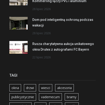
Kömmerling łączy PVC i aluminium
28 lipiec 2026
Dom pod inteligentną ochroną podczas
wakacji
28 lipiec 2026
Rusza charytatywna aukcja unikatowego
okna Drutex z autografami FC Bayern
22 lipiec 2026
TAGI
okna
drzwi
wiesci
akcesoria
publicystycznie
vademecum
bramy