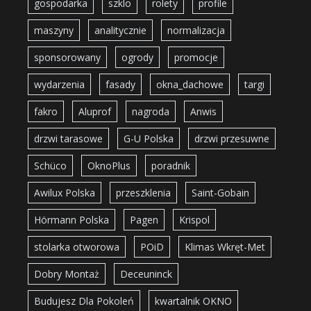
gospodarka
szklo
rolety
profile
maszyny
analitycznie
normalizacja
sponsorowany
ogrody
promocje
wydarzenia
fasady
okna_dachowe
targi
fakro
Aluprof
nagroda
Anwis
drzwi tarasowe
G-U Polska
drzwi przesuwne
Schüco
OknoPlus
poradnik
Awilux Polska
przeszklenia
Saint-Gobain
Hörmann Polska
Pagen
Krispol
stolarka otworowa
POiD
Klimas Wkręt-Met
Dobry Montaż
Deceuninck
Budujesz Dla Pokoleń
kwartalnik OKNO