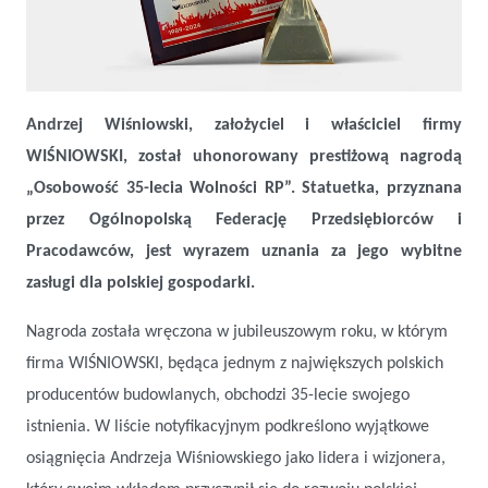
Andrzej Wiśniowski z nagrodą „Osobowość 35-lecia Wolności RP”
Andrzej Wiśniowski, założyciel i właściciel firmy
WIŚNIOWSKI, został uhonorowany prestiżową nagrodą
„Osobowość 35-lecia Wolności RP”. Statuetka, przyznana
przez Ogólnopolską Federację Przedsiębiorców i
Pracodawców, jest wyrazem uznania za jego wybitne
zasługi dla polskiej gospodarki.
Nagroda została wręczona w jubileuszowym roku, w którym
firma WIŚNIOWSKI, będąca jednym z największych polskich
producentów budowlanych, obchodzi 35-lecie swojego
istnienia. W liście notyfikacyjnym podkreślono wyjątkowe
osiągnięcia Andrzeja Wiśniowskiego jako lidera i wizjonera,