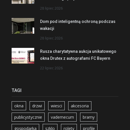
28 lipiec 2026
Dom pod inteligentną ochroną podczas
wakacji
28 lipiec 2026
Rusza charytatywna aukcja unikatowego
okna Drutex z autografami FC Bayern
22 lipiec 2026
TAGI
okna
drzwi
wiesci
akcesoria
publicystycznie
vademecum
bramy
gospodarka
szklo
rolety
profile