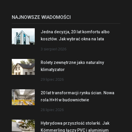
NAJNOWSZE WIADOMOŚCI
Jedna decyzja, 20 lat komfortu albo
kosztów. Jak wybrać okna na lata
3 sierpień 2026
Rolety zewnętrzne jako naturalny
klimatyzator
29 lipiec 2026
20 lat transformacji rynku ścian. Nowa
rola H+H w budownictwie
28 lipiec 2026
Hybrydowa przyszłość stolarki. Jak
Kömmerling łączy PVC i aluminium