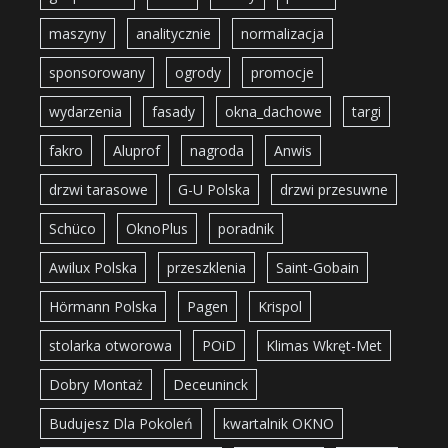
maszyny
analitycznie
normalizacja
sponsorowany
ogrody
promocje
wydarzenia
fasady
okna_dachowe
targi
fakro
Aluprof
nagroda
Anwis
drzwi tarasowe
G-U Polska
drzwi przesuwne
Schüco
OknoPlus
poradnik
Awilux Polska
przeszklenia
Saint-Gobain
Hörmann Polska
Pagen
Krispol
stolarka otworowa
POiD
Klimas Wkręt-Met
Dobry Montaż
Deceuninck
Budujesz Dla Pokoleń
kwartalnik OKNO